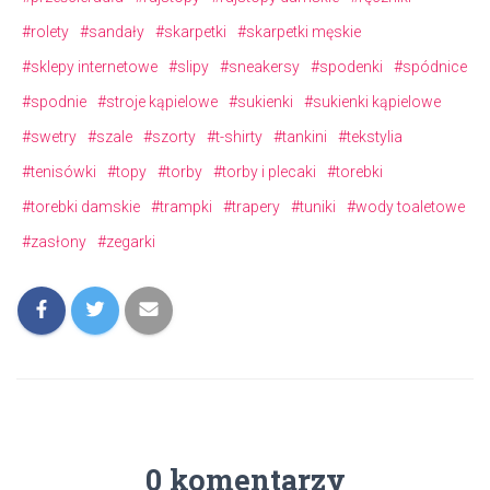
#rolety
#sandały
#skarpetki
#skarpetki męskie
#sklepy internetowe
#slipy
#sneakersy
#spodenki
#spódnice
#spodnie
#stroje kąpielowe
#sukienki
#sukienki kąpielowe
#swetry
#szale
#szorty
#t-shirty
#tankini
#tekstylia
#tenisówki
#topy
#torby
#torby i plecaki
#torebki
#torebki damskie
#trampki
#trapery
#tuniki
#wody toaletowe
#zasłony
#zegarki
0 komentarzy