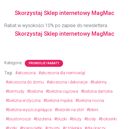
Skorzystaj Sklep internetowy MagMac
Rabat w wysokości 10% po zapisie do newslettera.
Skorzystaj Sklep internetowy MagMac
Kategorie:
PROMOCJE I RABATY
Tagi:
#akcesoria
#akcesoria dla niemowląt
#akcesoria do domu
#akcesoria i dekoracje
#baleriny
#bermudy
#bielizna
#bielizna ciążowa
#bielizna damska
#bielizna erotyczna
#bielizna męska
#bielizna nocna
#bielizna wyszczuplająca
#bieżniki na stół
#bikini
#biustonosze
#biżuteria
#bluzki
#bluzy
#body
#bokserki
#botki
#bransoletki
#chusty
#czółenka
#dla graczy