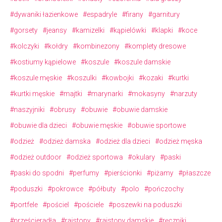
#dywaniki łazienkowe
#espadryle
#firany
#garnitury
#gorsety
#jeansy
#kamizelki
#kąpielówki
#klapki
#koce
#kolczyki
#kołdry
#kombinezony
#komplety dresowe
#kostiumy kąpielowe
#koszule
#koszule damskie
#koszule męskie
#koszulki
#kowbojki
#kozaki
#kurtki
#kurtki męskie
#majtki
#marynarki
#mokasyny
#narzuty
#naszyjniki
#obrusy
#obuwie
#obuwie damskie
#obuwie dla dzieci
#obuwie męskie
#obuwie sportowe
#odzież
#odzież damska
#odzież dla dzieci
#odzież męska
#odzież outdoor
#odzież sportowa
#okulary
#paski
#paski do spodni
#perfumy
#pierścionki
#piżamy
#płaszcze
#poduszki
#pokrowce
#półbuty
#polo
#pończochy
#portfele
#pościel
#pościele
#poszewki na poduszki
#prześcieradła
#rajstopy
#rajstopy damskie
#ręczniki