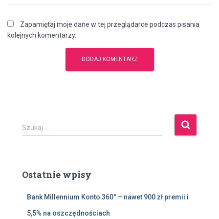
Zapamiętaj moje dane w tej przeglądarce podczas pisania
kolejnych komentarzy.
S
Szukaj …
z
u
k
a
Ostatnie wpisy
j
:
Bank Millennium Konto 360° – nawet 900 zł premii i
5,5% na oszczędnościach