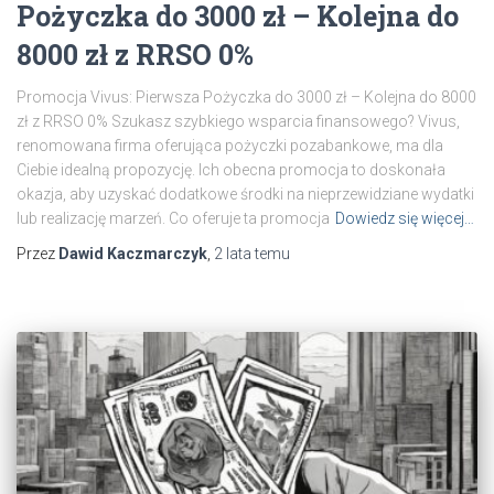
Pożyczka do 3000 zł – Kolejna do
8000 zł z RRSO 0%
Promocja Vivus: Pierwsza Pożyczka do 3000 zł – Kolejna do 8000
zł z RRSO 0% Szukasz szybkiego wsparcia finansowego? Vivus,
renomowana firma oferująca pożyczki pozabankowe, ma dla
Ciebie idealną propozycję. Ich obecna promocja to doskonała
okazja, aby uzyskać dodatkowe środki na nieprzewidziane wydatki
lub realizację marzeń. Co oferuje ta promocja
Dowiedz się więcej…
Przez
Dawid Kaczmarczyk
,
2 lata
temu