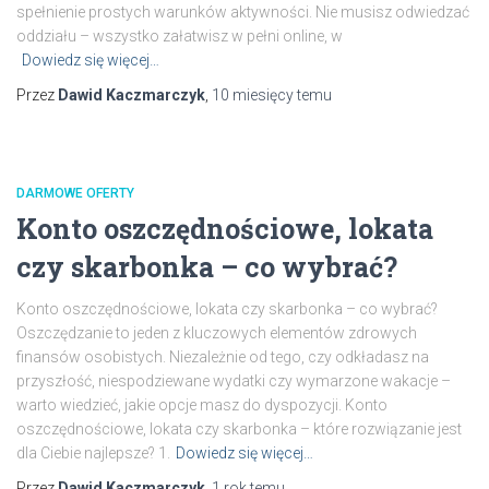
spełnienie prostych warunków aktywności. Nie musisz odwiedzać
oddziału – wszystko załatwisz w pełni online, w
Dowiedz się więcej…
Przez
Dawid Kaczmarczyk
,
10 miesięcy
temu
DARMOWE OFERTY
Konto oszczędnościowe, lokata
czy skarbonka – co wybrać?
Konto oszczędnościowe, lokata czy skarbonka – co wybrać?
Oszczędzanie to jeden z kluczowych elementów zdrowych
finansów osobistych. Niezależnie od tego, czy odkładasz na
przyszłość, niespodziewane wydatki czy wymarzone wakacje –
warto wiedzieć, jakie opcje masz do dyspozycji. Konto
oszczędnościowe, lokata czy skarbonka – które rozwiązanie jest
dla Ciebie najlepsze? 1.
Dowiedz się więcej…
Przez
Dawid Kaczmarczyk
,
1 rok
temu