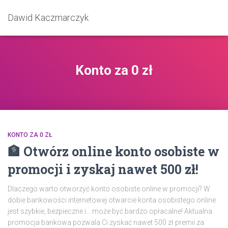
Dawid Kaczmarczyk
Konto za 0 zł
KONTO ZA 0 ZŁ
🏦 Otwórz online konto osobiste w
promocji i zyskaj nawet 500 zł!
Dlaczego warto otworzyć konto osobiste online w promocji? W
dobie bankowości internetowej otwarcie konta osobistego online
jest szybkie, bezpieczne i… może być bardzo opłacalne! Aktualna
promocja bankowa pozwala Ci zyskać nawet 500 zł premii za