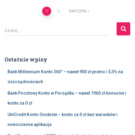
Stronicowanie
1
2
NASTĘPNE
wpisów
S
Szukaj …
z
u
k
a
Ostatnie wpisy
j
:
Bank Millennium Konto 360° – nawet 900 zł premii i 5,5% na
oszczędnościach
Bank Pocztowy Konto w Porządku – nawet 1960 zł bonusów i
konto za 0 zł
UniCredit Konto Osobiste – konto za 0 zł bez warunków i
nowoczesna aplikacja