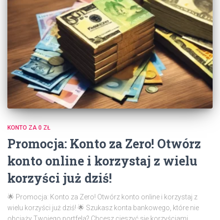
KONTO ZA 0 ZŁ
Promocja: Konto za Zero! Otwórz
konto online i korzystaj z wielu
korzyści już dziś!
🌟 Promocja: Konto za Zero! Otwórz konto online i korzystaj z
wielu korzyści już dziś! 🌟 Szukasz konta bankowego, które nie
obciąży Twojego portfela? Chcesz cieszyć się korzyściami