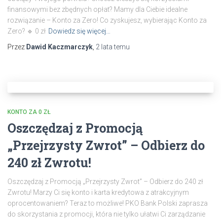
finansowymi bez zbędnych opłat? Mamy dla Ciebie idealne
rozwiązanie – Konto za Zero! Co zyskujesz, wybierając Konto za
Zero? 🔹 0 zł
Dowiedz się więcej…
Przez
Dawid Kaczmarczyk
,
2 lata
temu
KONTO ZA 0 ZŁ
Oszczędzaj z Promocją
„Przejrzysty Zwrot” – Odbierz do
240 zł Zwrotu!
Oszczędzaj z Promocją „Przejrzysty Zwrot” – Odbierz do 240 zł
Zwrotu! Marzy Ci się konto i karta kredytowa z atrakcyjnym
oprocentowaniem? Teraz to możliwe! PKO Bank Polski zaprasza
do skorzystania z promocji, która nie tylko ułatwi Ci zarządzanie