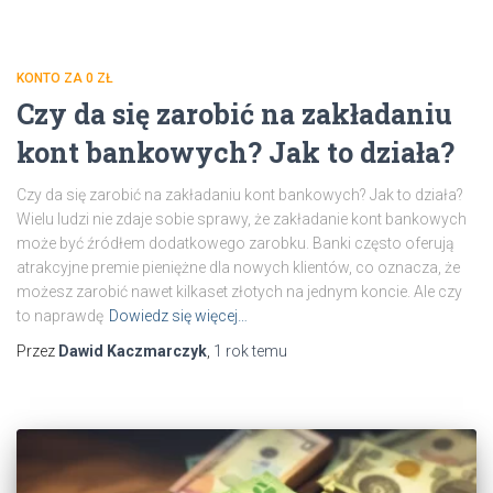
KONTO ZA 0 ZŁ
Czy da się zarobić na zakładaniu
kont bankowych? Jak to działa?
Czy da się zarobić na zakładaniu kont bankowych? Jak to działa?
Wielu ludzi nie zdaje sobie sprawy, że zakładanie kont bankowych
może być źródłem dodatkowego zarobku. Banki często oferują
atrakcyjne premie pieniężne dla nowych klientów, co oznacza, że
możesz zarobić nawet kilkaset złotych na jednym koncie. Ale czy
to naprawdę
Dowiedz się więcej…
Przez
Dawid Kaczmarczyk
,
1 rok
temu