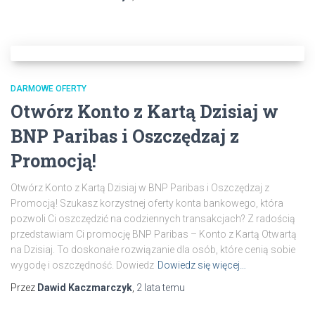
DARMOWE OFERTY
Otwórz Konto z Kartą Dzisiaj w
BNP Paribas i Oszczędzaj z
Promocją!
Otwórz Konto z Kartą Dzisiaj w BNP Paribas i Oszczędzaj z
Promocją! Szukasz korzystnej oferty konta bankowego, która
pozwoli Ci oszczędzić na codziennych transakcjach? Z radością
przedstawiam Ci promocję BNP Paribas – Konto z Kartą Otwartą
na Dzisiaj. To doskonałe rozwiązanie dla osób, które cenią sobie
wygodę i oszczędność. Dowiedz
Dowiedz się więcej…
Przez
Dawid Kaczmarczyk
,
2 lata
temu