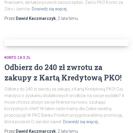
finansami, ale także pozwoli zaoszczędzić. Załóż PKO Konto za
Zero i zamów
Dowiedz się więcej…
Przez
Dawid Kaczmarczyk
,
2 lata
temu
KONTO ZA 0 ZŁ
Odbierz do 240 zł zwrotu za
zakupy z Kartą Kredytową PKO!
Odbierz do 240 zł zwrotu za zakupy z Kartą Kredytową PKO! Czy
marzysz o zyskaniu dodatkowych środków na swoje wydatki? A
może chcesz ułożyć swoje finanse na nowo, szukając
korzystnych ofert? W takim razie mamy dla Ciebie świetną
propozycję! W PKO Banku Polskim przygotowaliśmy promocję,
która pozwoli Ci zarobić nawet
Dowiedz się więcej…
Przez
Dawid Kaczmarczyk
,
2 lata
temu