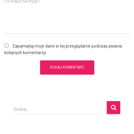
Co masz na myśli?
Zapamiętaj moje dane w tej przeglądarce podczas pisania
kolejnych komentarzy.
S
Szukaj …
z
u
k
a