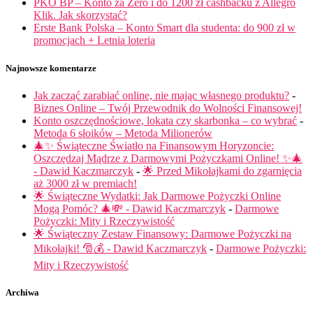
PKO BP – Konto za Zero i do 1200 zł cashbacku z Allegro
Klik. Jak skorzystać?
Erste Bank Polska – Konto Smart dla studenta: do 900 zł w
promocjach + Letnia loteria
Najnowsze komentarze
Jak zacząć zarabiać online, nie mając własnego produktu?
-
Biznes Online – Twój Przewodnik do Wolności Finansowej!
Konto oszczędnościowe, lokata czy skarbonka – co wybrać
-
Metoda 6 słoików – Metoda Milionerów
🎄✨ Świąteczne Światło na Finansowym Horyzoncie:
Oszczędzaj Mądrze z Darmowymi Pożyczkami Online! ✨🎄
- Dawid Kaczmarczyk
-
🌟 Przed Mikołajkami do zgarnięcia
aż 3000 zł w premiach!
🌟 Świąteczne Wydatki: Jak Darmowe Pożyczki Online
Mogą Pomóc? 🎄💸 - Dawid Kaczmarczyk
-
Darmowe
Pożyczki: Mity i Rzeczywistość
🌟 Świąteczny Zestaw Finansowy: Darmowe Pożyczki na
Mikołajki! 🎅💰 - Dawid Kaczmarczyk
-
Darmowe Pożyczki:
Mity i Rzeczywistość
Archiwa