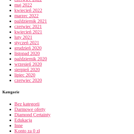
maj 2022
kwiecień 2022
marzec 2022
październik 2021
czerwiec 2021
kwiecień 2021
luty 2021
styczeń 2021
grudzień 2020
listopad 2020
październik 2020
wrzesień 2020
sierpień 2020
lipiec 2020
czerwiec 2020
Kategorie
Bez kategorii
Darmowe oferty
Diamond Certainty
Edukacja
Inne
Konto za 0 zł