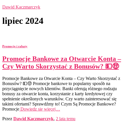
Dawid Kaczmarczyk
lipiec 2024
Promocje i rabaty
Promocje Bankowe za Otwarcie Konta –
Czy Warto Skorzystać z Bonusów? 💵🤑
Promocje Bankowe za Otwarcie Konta – Czy Warto Skorzystać z
Bonusów? 💵🤑 Promocje bankowe to popularny sposób na
przyciągnięcie nowych klientów. Banki oferują różnego rodzaju
bonusy za otwarcie konta, korzystanie z karty kredytowej czy
spełnienie określonych warunków. Czy warto zainteresować się
takimi ofertami? Sprawdźmy to! Czym Są Promocje Bankowe?
Promocje
Dowiedz się więcej…
Przez
Dawid Kaczmarczyk
,
2 lata
temu