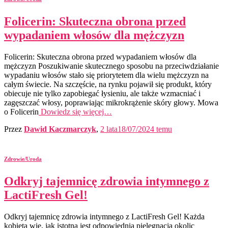
Folicerin: Skuteczna obrona przed
wypadaniem włosów dla mężczyzn
Folicerin: Skuteczna obrona przed wypadaniem włosów dla
mężczyzn Poszukiwanie skutecznego sposobu na przeciwdziałanie
wypadaniu włosów stało się priorytetem dla wielu mężczyzn na
całym świecie. Na szczęście, na rynku pojawił się produkt, który
obiecuje nie tylko zapobiegać łysieniu, ale także wzmacniać i
zagęszczać włosy, poprawiając mikrokrążenie skóry głowy. Mowa
o Folicerin
Dowiedz się więcej…
Przez
Dawid Kaczmarczyk
,
2 lata
18/07/2024
temu
Zdrowie/Uroda
Odkryj tajemnicę zdrowia intymnego z
LactiFresh Gel!
Odkryj tajemnicę zdrowia intymnego z LactiFresh Gel! Każda
kobieta wie, jak istotna jest odpowiednia pielęgnacja okolic