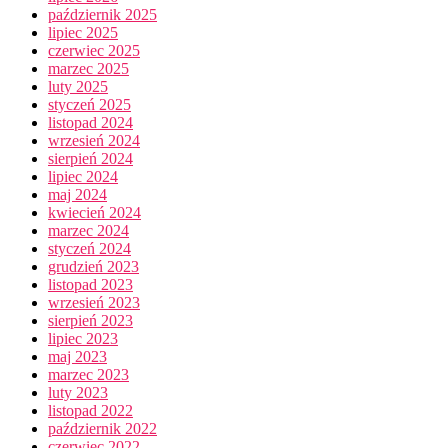
październik 2025
lipiec 2025
czerwiec 2025
marzec 2025
luty 2025
styczeń 2025
listopad 2024
wrzesień 2024
sierpień 2024
lipiec 2024
maj 2024
kwiecień 2024
marzec 2024
styczeń 2024
grudzień 2023
listopad 2023
wrzesień 2023
sierpień 2023
lipiec 2023
maj 2023
marzec 2023
luty 2023
listopad 2022
październik 2022
czerwiec 2022