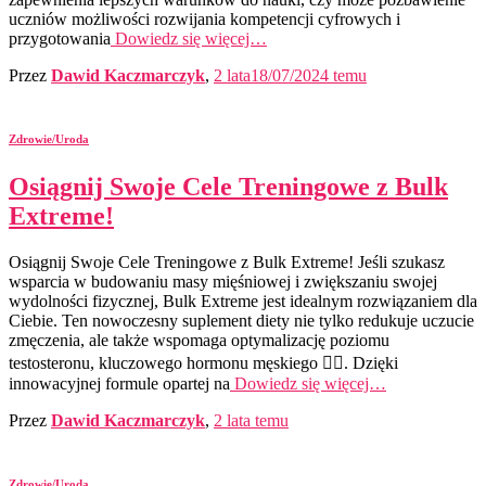
uczniów możliwości rozwijania kompetencji cyfrowych i
przygotowania
Dowiedz się więcej…
Przez
Dawid Kaczmarczyk
,
2 lata
18/07/2024
temu
Zdrowie/Uroda
Osiągnij Swoje Cele Treningowe z Bulk
Extreme!
Osiągnij Swoje Cele Treningowe z Bulk Extreme! Jeśli szukasz
wsparcia w budowaniu masy mięśniowej i zwiększaniu swojej
wydolności fizycznej, Bulk Extreme jest idealnym rozwiązaniem dla
Ciebie. Ten nowoczesny suplement diety nie tylko redukuje uczucie
zmęczenia, ale także wspomaga optymalizację poziomu
testosteronu, kluczowego hormonu męskiego 🏋️‍♂️. Dzięki
innowacyjnej formule opartej na
Dowiedz się więcej…
Przez
Dawid Kaczmarczyk
,
2 lata
temu
Zdrowie/Uroda