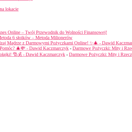
na lokacie
nes Online – Twój Przewodnik do Wolności Finansowej!
etoda 6 słoików – Metoda Milionerów
dzaj Mądrze z Darmowymi Pożyczkami Online! ✨🎄 - Dawid Kaczma
ą Pomóc? 🎄💸 - Dawid Kaczmarczyk
-
Darmowe Pożyczki: Mity i Rze
łajki! 🎅💰 - Dawid Kaczmarczyk
-
Darmowe Pożyczki: Mity i Rzecz