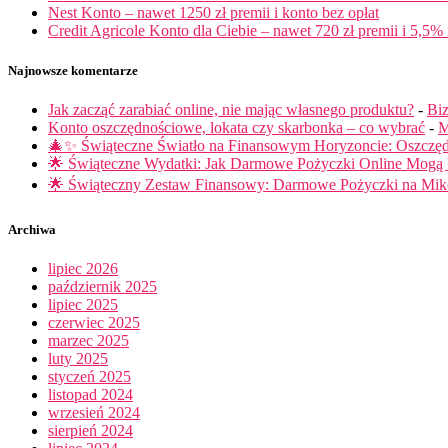
Nest Konto – nawet 1250 zł premii i konto bez opłat
Credit Agricole Konto dla Ciebie – nawet 720 zł premii i 5,5% 
Najnowsze komentarze
Jak zacząć zarabiać online, nie mając własnego produktu?
-
Biz
Konto oszczędnościowe, lokata czy skarbonka – co wybrać
-
M
🎄✨ Świąteczne Światło na Finansowym Horyzoncie: Oszczę
🌟 Świąteczne Wydatki: Jak Darmowe Pożyczki Online Mog
🌟 Świąteczny Zestaw Finansowy: Darmowe Pożyczki na Miko
Archiwa
lipiec 2026
październik 2025
lipiec 2025
czerwiec 2025
marzec 2025
luty 2025
styczeń 2025
listopad 2024
wrzesień 2024
sierpień 2024