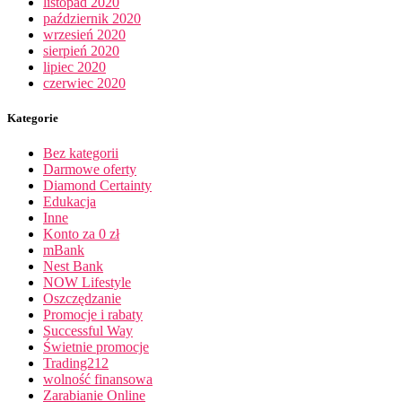
listopad 2020
październik 2020
wrzesień 2020
sierpień 2020
lipiec 2020
czerwiec 2020
Kategorie
Bez kategorii
Darmowe oferty
Diamond Certainty
Edukacja
Inne
Konto za 0 zł
mBank
Nest Bank
NOW Lifestyle
Oszczędzanie
Promocje i rabaty
Successful Way
Świetnie promocje
Trading212
wolność finansowa
Zarabianie Online