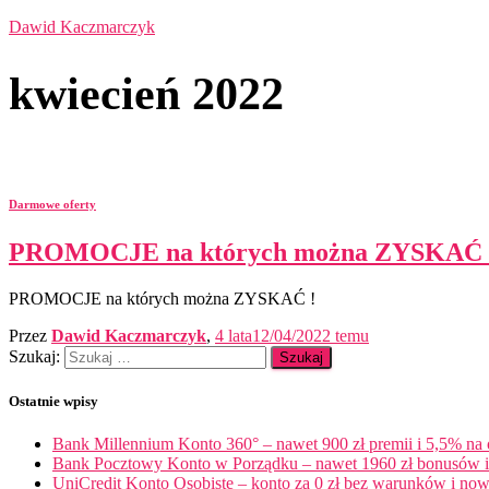
Dawid Kaczmarczyk
kwiecień 2022
Darmowe oferty
PROMOCJE na których można ZYSKAĆ 
PROMOCJE na których można ZYSKAĆ !
Przez
Dawid Kaczmarczyk
,
4 lata
12/04/2022
temu
Szukaj:
Ostatnie wpisy
Bank Millennium Konto 360° – nawet 900 zł premii i 5,5% na
Bank Pocztowy Konto w Porządku – nawet 1960 zł bonusów i 
UniCredit Konto Osobiste – konto za 0 zł bez warunków i now