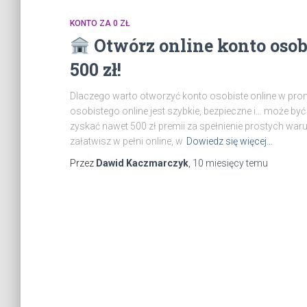
KONTO ZA 0 ZŁ
Otwórz online konto osob
500 zł!
Dlaczego warto otworzyć konto osobiste online w pro
osobistego online jest szybkie, bezpieczne i… może b
zyskać nawet 500 zł premii za spełnienie prostych wa
załatwisz w pełni online, w
Dowiedz się więcej…
Przez
Dawid Kaczmarczyk
,
10 miesięcy
temu