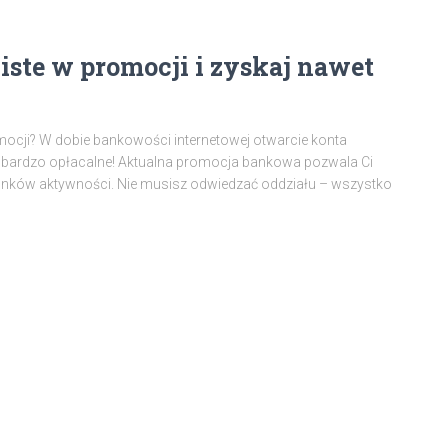
iste w promocji i zyskaj nawet
mocji? W dobie bankowości internetowej otwarcie konta
yć bardzo opłacalne! Aktualna promocja bankowa pozwala Ci
runków aktywności. Nie musisz odwiedzać oddziału – wszystko