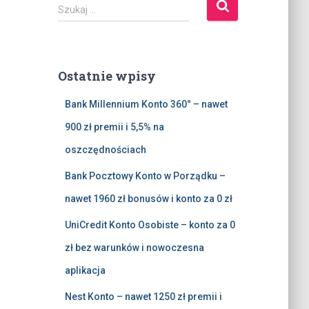
S
Szukaj …
z
u
k
a
Ostatnie wpisy
j
:
Bank Millennium Konto 360° – nawet
900 zł premii i 5,5% na
oszczędnościach
Bank Pocztowy Konto w Porządku –
nawet 1960 zł bonusów i konto za 0 zł
UniCredit Konto Osobiste – konto za 0
zł bez warunków i nowoczesna
aplikacja
Nest Konto – nawet 1250 zł premii i