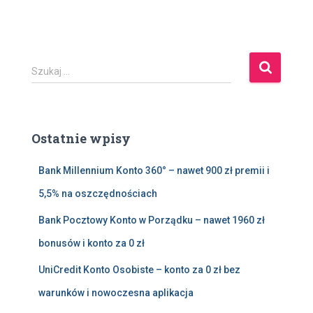
S
Szukaj …
z
u
k
a
Ostatnie wpisy
j
:
Bank Millennium Konto 360° – nawet 900 zł premii i
5,5% na oszczędnościach
Bank Pocztowy Konto w Porządku – nawet 1960 zł
bonusów i konto za 0 zł
UniCredit Konto Osobiste – konto za 0 zł bez
warunków i nowoczesna aplikacja