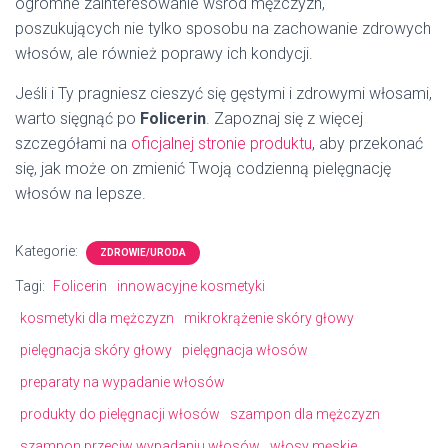
ogromne zainteresowanie wśród mężczyzn,
poszukujących nie tylko sposobu na zachowanie zdrowych
włosów, ale również poprawy ich kondycji.
Jeśli i Ty pragniesz cieszyć się gęstymi i zdrowymi włosami,
warto sięgnąć po
Folicerin
. Zapoznaj się z więcej
szczegółami na
oficjalnej stronie produktu
, aby przekonać
się, jak może on zmienić Twoją codzienną pielęgnację
włosów na lepsze.
Kategorie:
ZDROWIE/URODA
Tagi:
Folicerin
innowacyjne kosmetyki
kosmetyki dla mężczyzn
mikrokrążenie skóry głowy
pielęgnacja skóry głowy
pielęgnacja włosów
preparaty na wypadanie włosów
produkty do pielęgnacji włosów
szampon dla mężczyzn
szampon przeciw wypadaniu włosów
włosy męskie