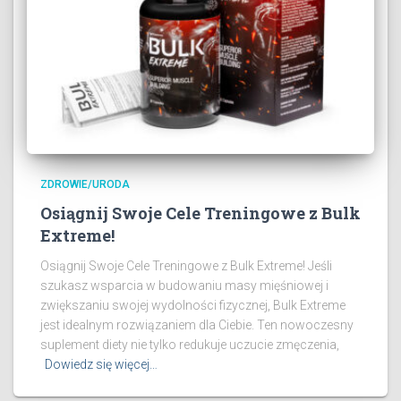
ZDROWIE/URODA
Osiągnij Swoje Cele Treningowe z Bulk
Extreme!
Osiągnij Swoje Cele Treningowe z Bulk Extreme! Jeśli
szukasz wsparcia w budowaniu masy mięśniowej i
zwiększaniu swojej wydolności fizycznej, Bulk Extreme
jest idealnym rozwiązaniem dla Ciebie. Ten nowoczesny
suplement diety nie tylko redukuje uczucie zmęczenia,
Dowiedz się więcej…