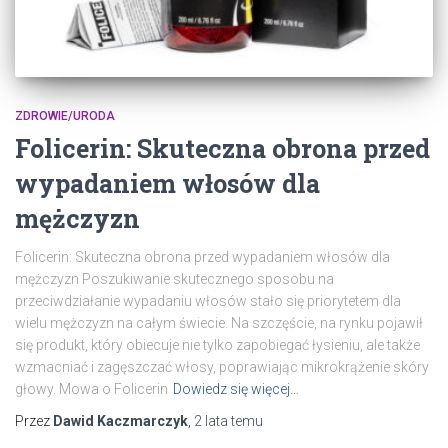
ZDROWIE/URODA
Folicerin: Skuteczna obrona przed
wypadaniem włosów dla
mężczyzn
Folicerin: Skuteczna obrona przed wypadaniem włosów dla
mężczyzn Poszukiwanie skutecznego sposobu na
przeciwdziałanie wypadaniu włosów stało się priorytetem dla
wielu mężczyzn na całym świecie. Na szczęście, na rynku pojawił
się produkt, który obiecuje nie tylko zapobiegać łysieniu, ale także
wzmacniać i zagęszczać włosy, poprawiając mikrokrążenie skóry
głowy. Mowa o Folicerin
Dowiedz się więcej…
Przez
Dawid Kaczmarczyk
,
2 lata
temu