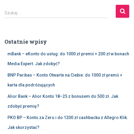
S
Szukaj …
z
u
k
a
Ostatnie wpisy
j
:
mBank – eKonto do usług: do 1000 zł premii + 200 zł w bonach
Media Expert. Jak zdobyć?
BNP Paribas – Konto Otwarte na Ciebie: do 1000 zł premii +
karta dla podróżujących
Alior Bank – Alior Konto 18–25 z bonusem do 500 zł. Jak
zdobyć premię?
PKO BP – Konto za Zero i do 1200 zł cashbacku z Allegro Klik.
Jak skorzystać?