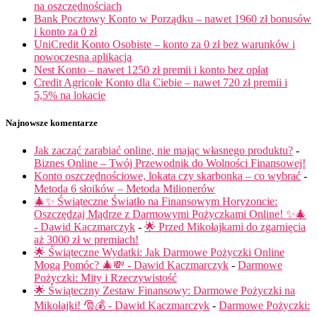
na oszczędnościach
Bank Pocztowy Konto w Porządku – nawet 1960 zł bonusów
i konto za 0 zł
UniCredit Konto Osobiste – konto za 0 zł bez warunków i
nowoczesna aplikacja
Nest Konto – nawet 1250 zł premii i konto bez opłat
Credit Agricole Konto dla Ciebie – nawet 720 zł premii i
5,5% na lokacie
Najnowsze komentarze
Jak zacząć zarabiać online, nie mając własnego produktu?
-
Biznes Online – Twój Przewodnik do Wolności Finansowej!
Konto oszczędnościowe, lokata czy skarbonka – co wybrać
-
Metoda 6 słoików – Metoda Milionerów
🎄✨ Świąteczne Światło na Finansowym Horyzoncie:
Oszczędzaj Mądrze z Darmowymi Pożyczkami Online! ✨🎄
- Dawid Kaczmarczyk
-
🌟 Przed Mikołajkami do zgarnięcia
aż 3000 zł w premiach!
🌟 Świąteczne Wydatki: Jak Darmowe Pożyczki Online
Mogą Pomóc? 🎄💸 - Dawid Kaczmarczyk
-
Darmowe
Pożyczki: Mity i Rzeczywistość
🌟 Świąteczny Zestaw Finansowy: Darmowe Pożyczki na
Mikołajki! 🎅💰 - Dawid Kaczmarczyk
-
Darmowe Pożyczki: