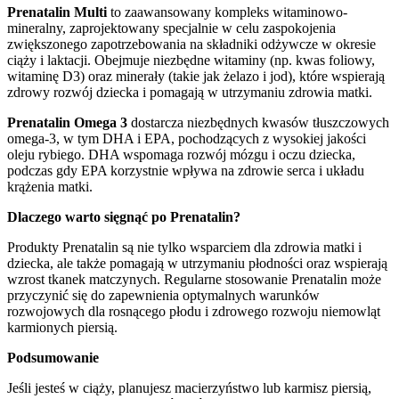
Prenatalin Multi
to zaawansowany kompleks witaminowo-
mineralny, zaprojektowany specjalnie w celu zaspokojenia
zwiększonego zapotrzebowania na składniki odżywcze w okresie
ciąży i laktacji. Obejmuje niezbędne witaminy (np. kwas foliowy,
witaminę D3) oraz minerały (takie jak żelazo i jod), które wspierają
zdrowy rozwój dziecka i pomagają w utrzymaniu zdrowia matki.
Prenatalin Omega 3
dostarcza niezbędnych kwasów tłuszczowych
omega-3, w tym DHA i EPA, pochodzących z wysokiej jakości
oleju rybiego. DHA wspomaga rozwój mózgu i oczu dziecka,
podczas gdy EPA korzystnie wpływa na zdrowie serca i układu
krążenia matki.
Dlaczego warto sięgnąć po Prenatalin?
Produkty Prenatalin są nie tylko wsparciem dla zdrowia matki i
dziecka, ale także pomagają w utrzymaniu płodności oraz wspierają
wzrost tkanek matczynych. Regularne stosowanie Prenatalin może
przyczynić się do zapewnienia optymalnych warunków
rozwojowych dla rosnącego płodu i zdrowego rozwoju niemowląt
karmionych piersią.
Podsumowanie
Jeśli jesteś w ciąży, planujesz macierzyństwo lub karmisz piersią,