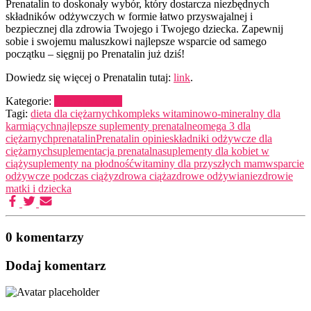
Prenatalin to doskonały wybór, który dostarcza niezbędnych
składników odżywczych w formie łatwo przyswajalnej i
bezpiecznej dla zdrowia Twojego i Twojego dziecka. Zapewnij
sobie i swojemu maluszkowi najlepsze wsparcie od samego
początku – sięgnij po Prenatalin już dziś!
Dowiedz się więcej o Prenatalin tutaj:
link
.
Kategorie:
Zdrowie/Uroda
Tagi:
dieta dla ciężarnych
kompleks witaminowo-mineralny dla
karmiących
najlepsze suplementy prenatalne
omega 3 dla
ciężarnych
prenatalin
Prenatalin opinie
składniki odżywcze dla
ciężarnych
suplementacja prenatalna
suplementy dla kobiet w
ciąży
suplementy na płodność
witaminy dla przyszłych mam
wsparcie
odżywcze podczas ciąży
zdrowa ciąża
zdrowe odżywianie
zdrowie
matki i dziecka
0 komentarzy
Dodaj komentarz