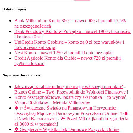
Ostatnie wpisy
Bank Millennium Konto 360° – nawet 900 zł premii i 5,5%
na oszczędnościach
Bank Pocztowy Konto w Porządku – nawet 1960 zł bonusów
i konto za 0 zł
UniCredit Konto Osobiste – konto za 0 zł bez warunków i
nowoczesna aplikacja
Nest Konto – nawet 1250 zł premii i konto bez opłat
Credit Agricole Konto dla Ciebie – nawet 720 zł premii i
5,5% na lokacie
Najnowsze komentarze
Jak zacząć zarabiać online, nie mając własnego produktu?
-
Biznes Online – Twój Przewodnik do Wolności Finansowej!
Konto oszczędnościowe, lokata czy skarbonka – co wybrać
-
Metoda 6 słoików – Metoda Milionerów
🎄✨ Świąteczne Światło na Finansowym Horyzoncie:
Oszczędzaj Mądrze z Darmowymi Pożyczkami Online! ✨🎄
- Dawid Kaczmarczyk
-
🌟 Przed Mikołajkami do zgarnięcia
aż 3000 zł w premiach!
🌟 Świąteczne Wydatki: Jak Darmowe Pożyczki Online