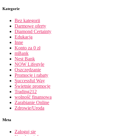
Kategorie
Bez kategorii
Darmowe oferty
Diamond Certainty
Edukacja
Inne
Konto za 0 zł
mBank
Nest Bank
NOW Lifestyle
Oszczędzanie
Promocje i rabaty
Successful Way
Świetnie promocje
Trading212
wolność finansowa
Zarabianie Online
Zdrowie/Uroda
Meta
Zaloguj się