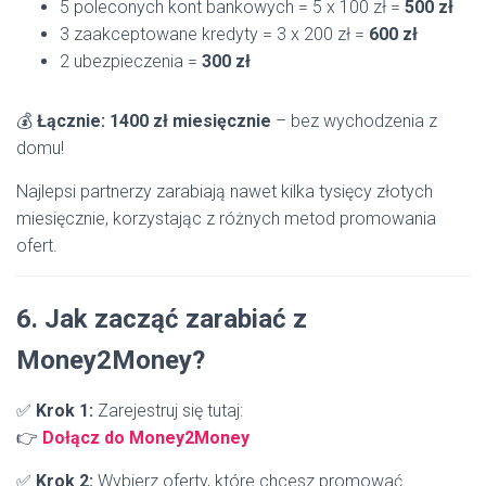
5 poleconych kont bankowych = 5 x 100 zł =
500 zł
3 zaakceptowane kredyty = 3 x 200 zł =
600 zł
2 ubezpieczenia =
300 zł
💰
Łącznie: 1400 zł miesięcznie
– bez wychodzenia z
domu!
Najlepsi partnerzy zarabiają nawet kilka tysięcy złotych
miesięcznie, korzystając z różnych metod promowania
ofert.
6. Jak zacząć zarabiać z
Money2Money?
✅
Krok 1:
Zarejestruj się tutaj:
👉
Dołącz
do
Money2Money
✅
Krok 2:
Wybierz oferty, które chcesz promować