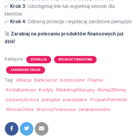
✅
Krok 3:
Udostępniaj linki lub wypełniaj wnioski dla
klientów
✅
Krok 4:
Odbieraj prowizje i wypłacaj zarobione pieniądze
🚀
Zarabiaj na polecaniu produktów finansowych już
dziś!
Kategorie:
EDUKACJA
WOLNOŚĆ FINANSOWA
ZARABIANIE ONLINE
Tagi:
Afiliacja
Bankowość
biznesonline
Finanse
KontaBankowe
Kredyty
MarketingAfiliacyjny
Money2Money
pasywnydochod
pieniądze
pracazdalna
ProgramPartnerski
WnioskiOnline
WolnośćFinansowa
zarabianieonline