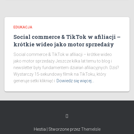
EDUKACJA
Social commerce & TikTok w afiliacji –
krótkie wideo jako motor sprzedaży
Social commerce & TikTok w afiliacji – krótkie wideo
jako motor sprzedaży Jeszcze kilka lat temu to blog i
newsletter były fundamentem działań afiliacyjnych. Dziś?
Wystarczy 15-sekundowy filmik na TikToku, który
generuje setki kliknięć i
Dowiedz się więcej…
Hestia | Stworzone przez
ThemeIsle