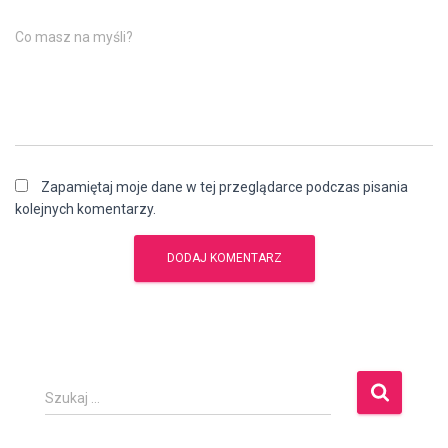
Co masz na myśli?
Zapamiętaj moje dane w tej przeglądarce podczas pisania
kolejnych komentarzy.
S
Szukaj …
z
u