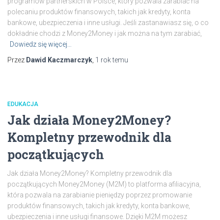
programów partnerskich w Polsce, który pozwala zarabiać na
polecaniu produktów finansowych, takich jak kredyty, konta
bankowe, ubezpieczenia i inne usługi. Jeśli zastanawiasz się, o co
dokładnie chodzi z Money2Money i jak można na tym zarabiać,
Dowiedz się więcej…
Przez
Dawid Kaczmarczyk
,
1 rok
temu
EDUKACJA
Jak działa Money2Money?
Kompletny przewodnik dla
początkujących
Jak działa Money2Money? Kompletny przewodnik dla
początkujących Money2Money (M2M) to platforma afiliacyjna,
która pozwala na zarabianie pieniędzy poprzez promowanie
produktów finansowych, takich jak kredyty, konta bankowe,
ubezpieczenia i inne usługi finansowe. Dzięki M2M możesz