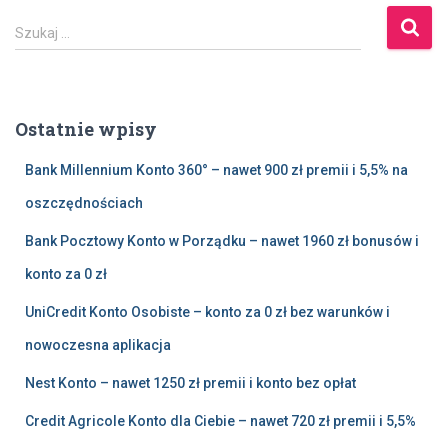
S
Szukaj …
z
u
k
a
Ostatnie wpisy
j
:
Bank Millennium Konto 360° – nawet 900 zł premii i 5,5% na
oszczędnościach
Bank Pocztowy Konto w Porządku – nawet 1960 zł bonusów i
konto za 0 zł
UniCredit Konto Osobiste – konto za 0 zł bez warunków i
nowoczesna aplikacja
Nest Konto – nawet 1250 zł premii i konto bez opłat
Credit Agricole Konto dla Ciebie – nawet 720 zł premii i 5,5%