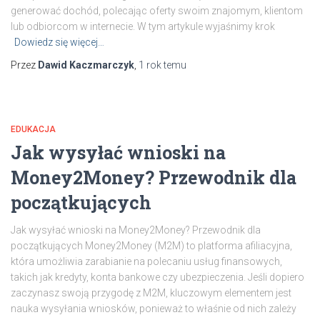
generować dochód, polecając oferty swoim znajomym, klientom
lub odbiorcom w internecie. W tym artykule wyjaśnimy krok
Dowiedz się więcej…
Przez
Dawid Kaczmarczyk
,
1 rok
temu
EDUKACJA
Jak wysyłać wnioski na
Money2Money? Przewodnik dla
początkujących
Jak wysyłać wnioski na Money2Money? Przewodnik dla
początkujących Money2Money (M2M) to platforma afiliacyjna,
która umożliwia zarabianie na polecaniu usług finansowych,
takich jak kredyty, konta bankowe czy ubezpieczenia. Jeśli dopiero
zaczynasz swoją przygodę z M2M, kluczowym elementem jest
nauka wysyłania wniosków, ponieważ to właśnie od nich zależy