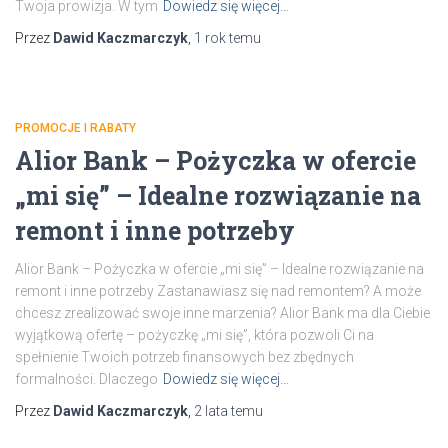
Twoja prowizja. W tym
Dowiedz się więcej…
Przez
Dawid Kaczmarczyk
,
1 rok
temu
PROMOCJE I RABATY
Alior Bank – Pożyczka w ofercie
„mi się” – Idealne rozwiązanie na
remont i inne potrzeby
Alior Bank – Pożyczka w ofercie „mi się” – Idealne rozwiązanie na
remont i inne potrzeby Zastanawiasz się nad remontem? A może
chcesz zrealizować swoje inne marzenia? Alior Bank ma dla Ciebie
wyjątkową ofertę – pożyczkę „mi się”, która pozwoli Ci na
spełnienie Twoich potrzeb finansowych bez zbędnych
formalności. Dlaczego
Dowiedz się więcej…
Przez
Dawid Kaczmarczyk
,
2 lata
temu