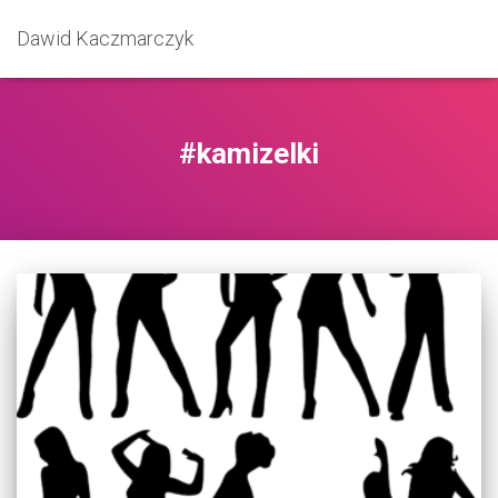
Dawid Kaczmarczyk
#kamizelki