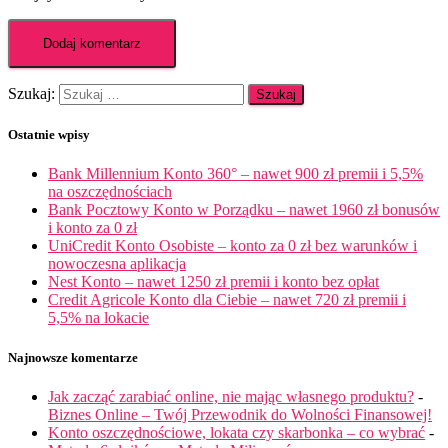
Szukaj:
Ostatnie wpisy
Bank Millennium Konto 360° – nawet 900 zł premii i 5,5%
na oszczędnościach
Bank Pocztowy Konto w Porządku – nawet 1960 zł bonusów
i konto za 0 zł
UniCredit Konto Osobiste – konto za 0 zł bez warunków i
nowoczesna aplikacja
Nest Konto – nawet 1250 zł premii i konto bez opłat
Credit Agricole Konto dla Ciebie – nawet 720 zł premii i
5,5% na lokacie
Najnowsze komentarze
Jak zacząć zarabiać online, nie mając własnego produktu?
-
Biznes Online – Twój Przewodnik do Wolności Finansowej!
Konto oszczędnościowe, lokata czy skarbonka – co wybrać
-