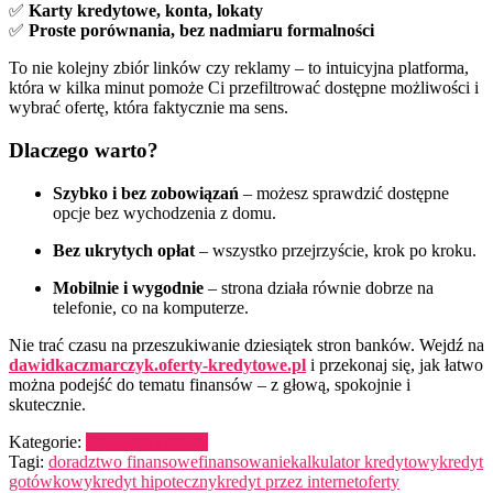
✅
Karty kredytowe, konta, lokaty
✅
Proste porównania, bez nadmiaru formalności
To nie kolejny zbiór linków czy reklamy – to intuicyjna platforma,
która w kilka minut pomoże Ci przefiltrować dostępne możliwości i
wybrać ofertę, która faktycznie ma sens.
Dlaczego warto?
Szybko i bez zobowiązań
– możesz sprawdzić dostępne
opcje bez wychodzenia z domu.
Bez ukrytych opłat
– wszystko przejrzyście, krok po kroku.
Mobilnie i wygodnie
– strona działa równie dobrze na
telefonie, co na komputerze.
Nie trać czasu na przeszukiwanie dziesiątek stron banków. Wejdź na
dawidkaczmarczyk.oferty-kredytowe.pl
i przekonaj się, jak łatwo
można podejść do tematu finansów – z głową, spokojnie i
skutecznie.
Kategorie:
Promocje i rabaty
Tagi:
doradztwo finansowe
finansowanie
kalkulator kredytowy
kredyt
gotówkowy
kredyt hipoteczny
kredyt przez internet
oferty