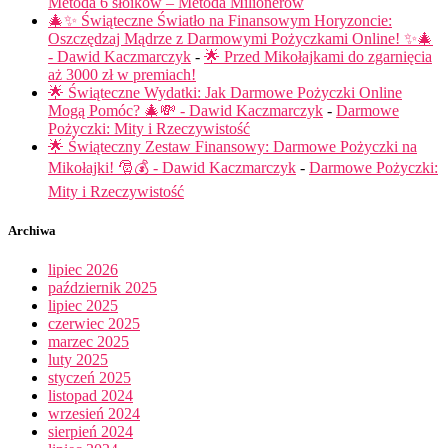
Metoda 6 słoików – Metoda Milionerów
🎄✨ Świąteczne Światło na Finansowym Horyzoncie:
Oszczędzaj Mądrze z Darmowymi Pożyczkami Online! ✨🎄
- Dawid Kaczmarczyk
-
🌟 Przed Mikołajkami do zgarnięcia
aż 3000 zł w premiach!
🌟 Świąteczne Wydatki: Jak Darmowe Pożyczki Online
Mogą Pomóc? 🎄💸 - Dawid Kaczmarczyk
-
Darmowe
Pożyczki: Mity i Rzeczywistość
🌟 Świąteczny Zestaw Finansowy: Darmowe Pożyczki na
Mikołajki! 🎅💰 - Dawid Kaczmarczyk
-
Darmowe Pożyczki:
Mity i Rzeczywistość
Archiwa
lipiec 2026
październik 2025
lipiec 2025
czerwiec 2025
marzec 2025
luty 2025
styczeń 2025
listopad 2024
wrzesień 2024
sierpień 2024