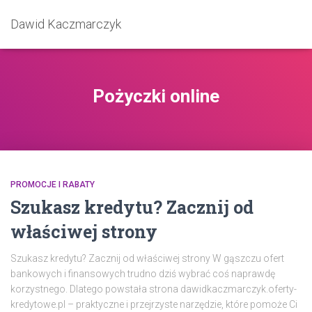
Dawid Kaczmarczyk
Pożyczki online
PROMOCJE I RABATY
Szukasz kredytu? Zacznij od
właściwej strony
Szukasz kredytu? Zacznij od właściwej strony W gąszczu ofert
bankowych i finansowych trudno dziś wybrać coś naprawdę
korzystnego. Dlatego powstała strona dawidkaczmarczyk.oferty-
kredytowe.pl – praktyczne i przejrzyste narzędzie, które pomoże Ci