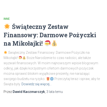
INNE
Świąteczny Zestaw
Finansowy: Darmowe Pożyczki
na Mikołajki!
Świąteczny Zestaw Finansowy: Darmowe Pożyczki na
Mikołajki!
Boże Narodzenie to czas radości, ale także
wyzwań finansowych. W moim najnowszym wpisie blogowym
odkryj, jak dzięki korzystnym ofertom darmowych pożyczek
można sprawić bliskim wyjątkowe prezenty, nie narażając
swojego budżetu na ryzyko.
Przeczytaj teraz i spraw, aby te
Święta były
Dowiedz się więcej…
Przez
Dawid Kaczmarczyk
,
3 lata
temu