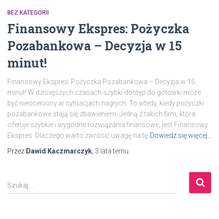
BEZ KATEGORII
Finansowy Ekspres: Pożyczka
Pozabankowa – Decyzja w 15
minut!
Finansowy Ekspres: Pożyczka Pozabankowa – Decyzja w 15
minut! W dzisiejszych czasach szybki dostęp do gotówki może
być nieoceniony w sytuacjach nagłych. To wtedy, kiedy pożyczki
pozabankowe stają się zbawieniem. Jedną z takich firm, która
oferuje szybkie i wygodne rozwiązania finansowe, jest Finansowy
Ekspres. Dlaczego warto zwrócić uwagę na tę
Dowiedz się więcej…
Przez
Dawid Kaczmarczyk
,
3 lata
temu
S
Szukaj …
z
u
k