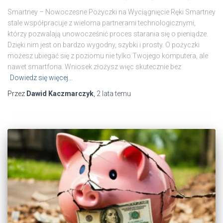
Smartney – Nowoczesne Pożyczki na Wyciągnięcie Ręki Smartney
stale współpracuje z wieloma partnerami technologicznymi,
którzy pozwalają unowocześnić proces starania się o pieniądze.
Dzięki nim jest on bardzo wygodny, szybki i prosty. O pożyczki
możesz ubiegać się z poziomu nie tylko Twojego komputera, ale
nawet smartfona. Wniosek złożysz więc skutecznie bez
Dowiedz się więcej…
Przez
Dawid Kaczmarczyk
,
2 lata
temu