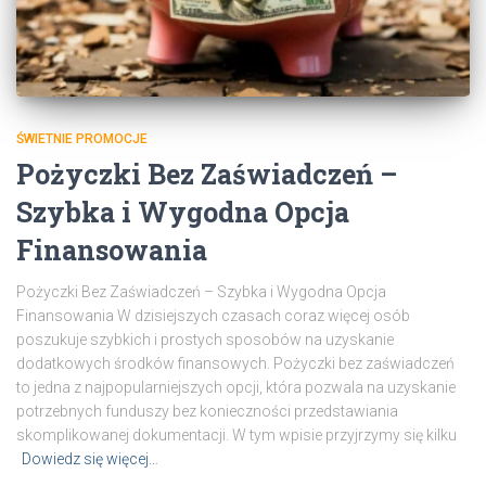
ŚWIETNIE PROMOCJE
Pożyczki Bez Zaświadczeń –
Szybka i Wygodna Opcja
Finansowania
Pożyczki Bez Zaświadczeń – Szybka i Wygodna Opcja
Finansowania W dzisiejszych czasach coraz więcej osób
poszukuje szybkich i prostych sposobów na uzyskanie
dodatkowych środków finansowych. Pożyczki bez zaświadczeń
to jedna z najpopularniejszych opcji, która pozwala na uzyskanie
potrzebnych funduszy bez konieczności przedstawiania
skomplikowanej dokumentacji. W tym wpisie przyjrzymy się kilku
Dowiedz się więcej…