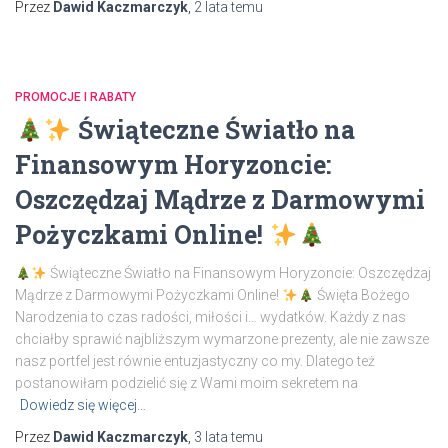
Przez
Dawid Kaczmarczyk
,
2 lata
temu
PROMOCJE I RABATY
Świąteczne Światło na
Finansowym Horyzoncie:
Oszczędzaj Mądrze z Darmowymi
Pożyczkami Online!
Świąteczne Światło na Finansowym Horyzoncie: Oszczędzaj
Mądrze z Darmowymi Pożyczkami Online!
Święta Bożego
Narodzenia to czas radości, miłości i… wydatków. Każdy z nas
chciałby sprawić najbliższym wymarzone prezenty, ale nie zawsze
nasz portfel jest równie entuzjastyczny co my. Dlatego też
postanowiłam podzielić się z Wami moim sekretem na
Dowiedz się więcej…
Przez
Dawid Kaczmarczyk
,
3 lata
temu