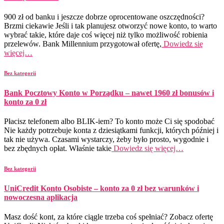
900 zł od banku i jeszcze dobrze oprocentowane oszczędności?
Brzmi ciekawie Jeśli i tak planujesz otworzyć nowe konto, to warto
wybrać takie, które daje coś więcej niż tylko możliwość robienia
przelewów. Bank Millennium przygotował ofertę,
Dowiedz się
więcej…
Bez kategorii
Bank Pocztowy Konto w Porządku – nawet 1960 zł bonusów i
konto za 0 zł
Płacisz telefonem albo BLIK-iem? To konto może Ci się spodobać
Nie każdy potrzebuje konta z dziesiątkami funkcji, których później i
tak nie używa. Czasami wystarczy, żeby było prosto, wygodnie i
bez zbędnych opłat. Właśnie takie
Dowiedz się więcej…
Bez kategorii
UniCredit Konto Osobiste – konto za 0 zł bez warunków i
nowoczesna aplikacja
Masz dość kont, za które ciągle trzeba coś spełniać? Zobacz ofertę