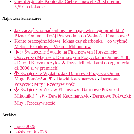
Credit Agricole Konto dla Ciebie – nawet 720 zł premii i
5,5% na lokacie
Najnowsze komentarze
Jak zacząć zarabiać online, nie mając własnego produktu?
-
Biznes Online – Twój Przewodnik do Wolności Finansowej!
Konto oszczędnościowe, lokata czy skarbonka – co wybrać
-
Metoda 6 słoików – Metoda Milionerów
🎄✨ Świąteczne Światło na Finansowym Horyzoncie:
Oszczędzaj Mądrze z Darmowymi Pożyczkami Online! ✨🎄
- Dawid Kaczmarczyk
-
🌟 Przed Mikołajkami do zgarnięcia
aż 3000 zł w premiach!
🌟 Świąteczne Wydatki: Jak Darmowe Pożyczki Online
Mogą Pomóc? 🎄💸 - Dawid Kaczmarczyk
-
Darmowe
Pożyczki: Mity i Rzeczywistość
🌟 Świąteczny Zestaw Finansowy: Darmowe Pożyczki na
Mikołajki! 🎅💰 - Dawid Kaczmarczyk
-
Darmowe Pożyczki:
Mity i Rzeczywistość
Archiwa
lipiec 2026
październik 2025