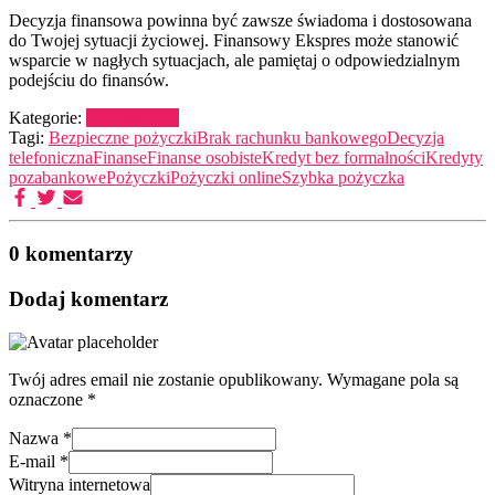
Decyzja finansowa powinna być zawsze świadoma i dostosowana
do Twojej sytuacji życiowej. Finansowy Ekspres może stanowić
wsparcie w nagłych sytuacjach, ale pamiętaj o odpowiedzialnym
podejściu do finansów.
Kategorie:
Bez kategorii
Tagi:
Bezpieczne pożyczki
Brak rachunku bankowego
Decyzja
telefoniczna
Finanse
Finanse osobiste
Kredyt bez formalności
Kredyty
pozabankowe
Pożyczki
Pożyczki online
Szybka pożyczka
0 komentarzy
Dodaj komentarz
Twój adres email nie zostanie opublikowany.
Wymagane pola są
oznaczone
*
Nazwa
*
E-mail
*
Witryna internetowa