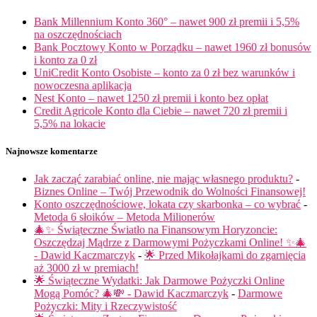
Bank Millennium Konto 360° – nawet 900 zł premii i 5,5%
na oszczędnościach
Bank Pocztowy Konto w Porządku – nawet 1960 zł bonusów
i konto za 0 zł
UniCredit Konto Osobiste – konto za 0 zł bez warunków i
nowoczesna aplikacja
Nest Konto – nawet 1250 zł premii i konto bez opłat
Credit Agricole Konto dla Ciebie – nawet 720 zł premii i
5,5% na lokacie
Najnowsze komentarze
Jak zacząć zarabiać online, nie mając własnego produktu?
-
Biznes Online – Twój Przewodnik do Wolności Finansowej!
Konto oszczędnościowe, lokata czy skarbonka – co wybrać
-
Metoda 6 słoików – Metoda Milionerów
🎄✨ Świąteczne Światło na Finansowym Horyzoncie:
Oszczędzaj Mądrze z Darmowymi Pożyczkami Online! ✨🎄
- Dawid Kaczmarczyk
-
🌟 Przed Mikołajkami do zgarnięcia
aż 3000 zł w premiach!
🌟 Świąteczne Wydatki: Jak Darmowe Pożyczki Online
Mogą Pomóc? 🎄💸 - Dawid Kaczmarczyk
-
Darmowe
Pożyczki: Mity i Rzeczywistość