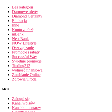
Bez kategorii
Darmowe oferty
Diamond Certainty
Edukacja
Inne
Konto za 0 zł
mBank
Nest Bank
NOW Lifestyle
Oszczędzanie
Promocje i rabaty
Successful Way
Świetnie promocje
Trading212
wolność finansowa
Zarabianie Online
Zdrowie/Uroda
Meta
Zaloguj się
Kanał wpisów
Kanał komentarzy