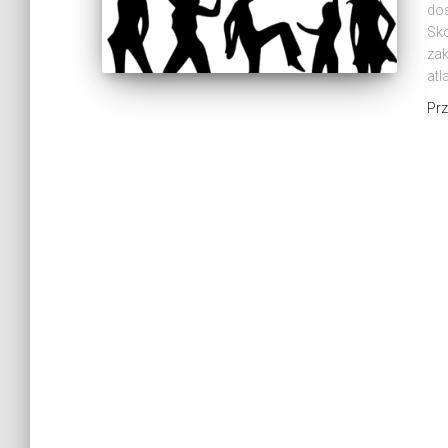
dos
Sko
zak
atl
Pr