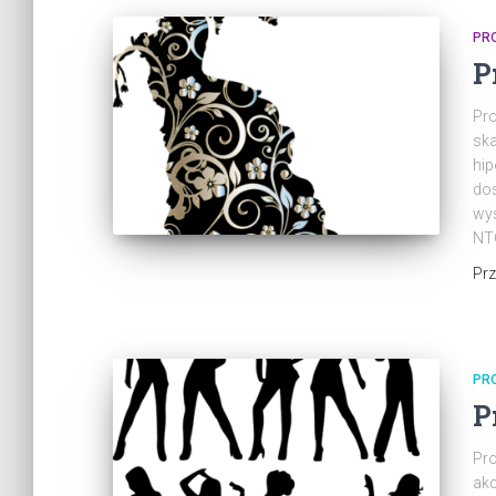
PR
P
Pro
ska
hip
dos
wys
NT
Pr
PR
P
Pro
akc