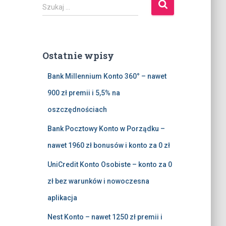
S
Szukaj …
z
u
k
a
Ostatnie wpisy
j
:
Bank Millennium Konto 360° – nawet
900 zł premii i 5,5% na
oszczędnościach
Bank Pocztowy Konto w Porządku –
nawet 1960 zł bonusów i konto za 0 zł
UniCredit Konto Osobiste – konto za 0
zł bez warunków i nowoczesna
aplikacja
Nest Konto – nawet 1250 zł premii i