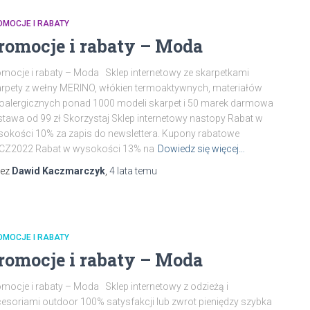
OMOCJE I RABATY
romocje i rabaty – Moda
mocje i rabaty – Moda Sklep internetowy ze skarpetkami
rpety z wełny MERINO, włókien termoaktywnych, materiałów
oalergicznych ponad 1000 modeli skarpet i 50 marek darmowa
tawa od 99 zł Skorzystaj Sklep internetowy nastopy Rabat w
okości 10% za zapis do newslettera. Kupony rabatowe
CZ2022 Rabat w wysokości 13% na
Dowiedz się więcej…
zez
Dawid Kaczmarczyk
,
4 lata
temu
OMOCJE I RABATY
romocje i rabaty – Moda
mocje i rabaty – Moda Sklep internetowy z odzieżą i
esoriami outdoor 100% satysfakcji lub zwrot pieniędzy szybka