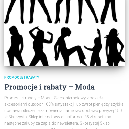
PROMOCJE I RABATY
Promocje i rabaty – Moda
Promocje i rabaty – Moda Sklep internetowy z odzieżą i
akcesoriami outdoor 100% satysfakcji lub zwrot pieniędzy szybka
dostawa i śledzenie zamówienia darmowa dostawa powyżej 150
zł Skorzystaj Sklep internetowy atlasformen 35 zł rabatu na
następne zakupy za zapis do newslettera. Skorzystaj Sklep