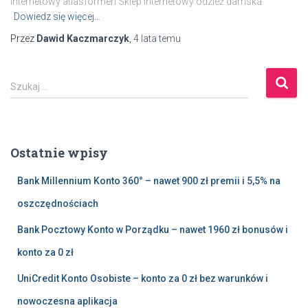
internetowy atlasformen Sklep internetowy odzież damska
Dowiedz się więcej…
Przez
Dawid Kaczmarczyk
,
4 lata
temu
S
Szukaj …
z
u
k
a
Ostatnie wpisy
j
:
Bank Millennium Konto 360° – nawet 900 zł premii i 5,5% na
oszczędnościach
Bank Pocztowy Konto w Porządku – nawet 1960 zł bonusów i
konto za 0 zł
UniCredit Konto Osobiste – konto za 0 zł bez warunków i
nowoczesna aplikacja