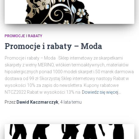
PROMOCJE I RABATY
Promocje i rabaty – Moda
Promocje i rabaty – Moda Sklep internetowy ze skarpetkami
skarpety z wełny MERINO, włókien termoaktywnych, materiałów
hipoalergicznych ponad 1000 modeli skarpet i 50 marek darmowa
dostawa od 99 zł Skorzystaj Sklep internetowy nastopy Rabat w
wysokości 10% za zapis do newslettera. Kupony rabatowe
NTCZ2022 Rabat w wysokości 13% na
Dowiedz się więcej…
Przez
Dawid Kaczmarczyk
,
4 lata
temu