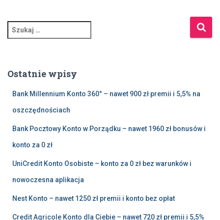
S
z
u
k
a
Ostatnie wpisy
j
:
Bank Millennium Konto 360° – nawet 900 zł premii i 5,5% na
oszczędnościach
Bank Pocztowy Konto w Porządku – nawet 1960 zł bonusów i
konto za 0 zł
UniCredit Konto Osobiste – konto za 0 zł bez warunków i
nowoczesna aplikacja
Nest Konto – nawet 1250 zł premii i konto bez opłat
Credit Agricole Konto dla Ciebie – nawet 720 zł premii i 5,5%