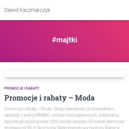
Dawid Kaczmarczyk
#majtki
PROMOCJE I RABATY
Promocje i rabaty – Moda
Promocje i rabaty – Moda Sklep internetowy ze skarpetkami
skarpety z wełny MERINO, włókien termoaktywnych, materiałów
hipoalergicznych ponad 1000 modeli skarpet i 50 marek darmowa
dostawa od 99 zł Skorzystaj Sklep internetowy nastopy Rabat w