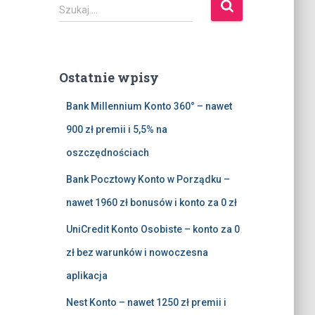
S
Szukaj …
z
u
k
a
Ostatnie wpisy
j
:
Bank Millennium Konto 360° – nawet
900 zł premii i 5,5% na
oszczędnościach
Bank Pocztowy Konto w Porządku –
nawet 1960 zł bonusów i konto za 0 zł
UniCredit Konto Osobiste – konto za 0
zł bez warunków i nowoczesna
aplikacja
Nest Konto – nawet 1250 zł premii i