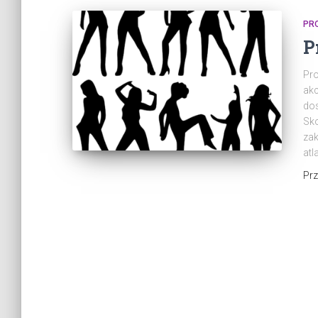
PR
P
Pro
akc
dos
Sko
zak
atl
Pr