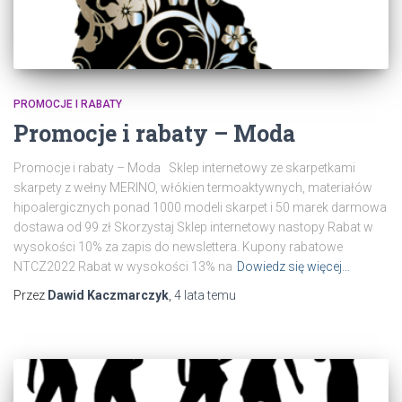
PROMOCJE I RABATY
Promocje i rabaty – Moda
Promocje i rabaty – Moda Sklep internetowy ze skarpetkami
skarpety z wełny MERINO, włókien termoaktywnych, materiałów
hipoalergicznych ponad 1000 modeli skarpet i 50 marek darmowa
dostawa od 99 zł Skorzystaj Sklep internetowy nastopy Rabat w
wysokości 10% za zapis do newslettera. Kupony rabatowe
NTCZ2022 Rabat w wysokości 13% na
Dowiedz się więcej…
Przez
Dawid Kaczmarczyk
,
4 lata
temu