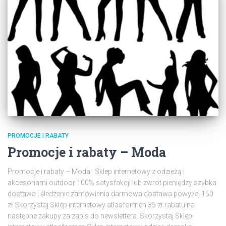
PROMOCJE I RABATY
Promocje i rabaty – Moda
Promocje i rabaty – Moda Sklep internetowy z odzieżą i
akcesoriami outdoor 100% satysfakcji lub zwrot pieniędzy szybka
dostawa i śledzenie zamówienia darmowa dostawa powyżej 150
zł Skorzystaj Sklep internetowy atlasformen 35 zł rabatu na
następne zakupy za zapis do newslettera. Skorzystaj Sklep