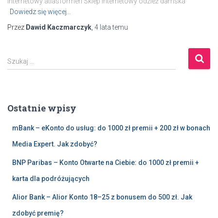
internetowy atlasformen Sklep internetowy odzież damska
Dowiedz się więcej…
Przez
Dawid Kaczmarczyk
,
4 lata
temu
S
Szukaj …
z
u
k
a
Ostatnie wpisy
j
:
mBank – eKonto do usług: do 1000 zł premii + 200 zł w bonach
Media Expert. Jak zdobyć?
BNP Paribas – Konto Otwarte na Ciebie: do 1000 zł premii +
karta dla podróżujących
Alior Bank – Alior Konto 18–25 z bonusem do 500 zł. Jak
zdobyć premię?