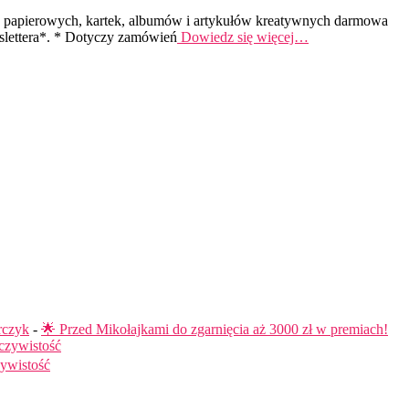
w papierowych, kartek, albumów i artykułów kreatywnych darmowa
slettera*. * Dotyczy zamówień
Dowiedz się więcej…
rczyk
-
🌟 Przed Mikołajkami do zgarnięcia aż 3000 zł w premiach!
czywistość
ywistość