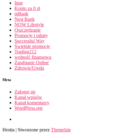
Inne
Konto za 0 zł
mBank
Nest Bank
NOW Lifestyle
Oszczędzanie
Promocje i rabaty
Successful Way
Świetnie promocje
Trading212
wolność finansowa
Zarabianie Online
Zdrowie/Uroda
Meta
Zaloguj się
Kanał wpisów
Kanał komentarzy
WordPress.org
Hestia | Stworzone przez
ThemeIsle