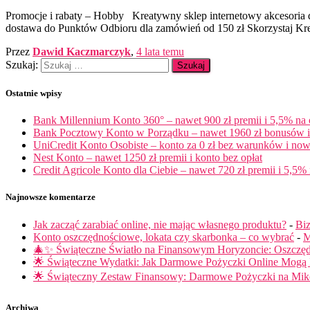
Promocje i rabaty – Hobby Kreatywny sklep internetowy akcesoria 
dostawa do Punktów Odbioru dla zamówień od 150 zł Skorzystaj Kre
Przez
Dawid Kaczmarczyk
,
4 lata
temu
Szukaj:
Ostatnie wpisy
Bank Millennium Konto 360° – nawet 900 zł premii i 5,5% na
Bank Pocztowy Konto w Porządku – nawet 1960 zł bonusów i 
UniCredit Konto Osobiste – konto za 0 zł bez warunków i now
Nest Konto – nawet 1250 zł premii i konto bez opłat
Credit Agricole Konto dla Ciebie – nawet 720 zł premii i 5,5% 
Najnowsze komentarze
Jak zacząć zarabiać online, nie mając własnego produktu?
-
Biz
Konto oszczędnościowe, lokata czy skarbonka – co wybrać
-
M
🎄✨ Świąteczne Światło na Finansowym Horyzoncie: Oszczę
🌟 Świąteczne Wydatki: Jak Darmowe Pożyczki Online Mog
🌟 Świąteczny Zestaw Finansowy: Darmowe Pożyczki na Miko
Archiwa