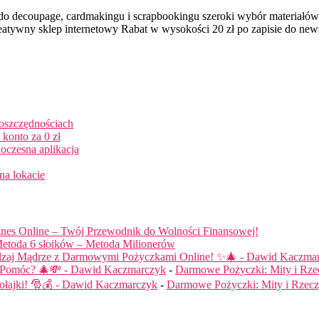
do decoupage, cardmakingu i scrapbookingu szeroki wybór materiałó
atywny sklep internetowy Rabat w wysokości 20 zł po zapisie do new
 oszczędnościach
konto za 0 zł
oczesna aplikacja
na lokacie
nes Online – Twój Przewodnik do Wolności Finansowej!
etoda 6 słoików – Metoda Milionerów
dzaj Mądrze z Darmowymi Pożyczkami Online! ✨🎄 - Dawid Kaczma
ą Pomóc? 🎄💸 - Dawid Kaczmarczyk
-
Darmowe Pożyczki: Mity i Rze
łajki! 🎅💰 - Dawid Kaczmarczyk
-
Darmowe Pożyczki: Mity i Rzecz