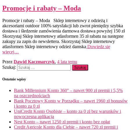
Promocje i rabaty – Moda
Promocje i rabaty – Moda Sklep internetowy z odzieżą i
akcesoriami outdoor 100% satysfakcji lub zwrot pieniędzy szybka
dostawa i śledzenie zamówienia darmowa dostawa powyżej 150 zł
Skorzystaj Sklep internetowy atlasformen 35 zł rabatu na następne
zakupy za zapis do newslettera. Skorzystaj Sklep internetowy
atlasformen Sklep internetowy odzież damska
Dowiedz się
więcej…
Przez
Dawid Kaczmarczyk
,
4 lata
temu
Szukaj:
Ostatnie wpisy
Bank Millennium Konto 360° – nawet 900 zł premii i 5,5%
na oszczędnościach
Bank Pocztowy Konto w Porządku – nawet 1960 zł bonusów
i konto za 0 zł
UniCredit Konto Osobiste – konto za 0 zł bez warunków i
nowoczesna aplikacja
Nest Konto – nawet 1250 zł premii i konto bez opłat
Credit Agricole Konto dla Ciebie – nawet 720 zł premii i