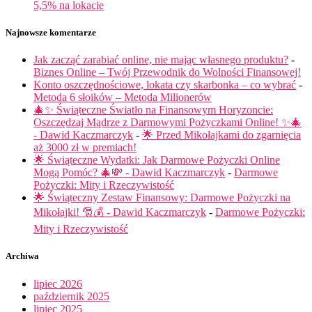
5,5% na lokacie
Najnowsze komentarze
Jak zacząć zarabiać online, nie mając własnego produktu?
-
Biznes Online – Twój Przewodnik do Wolności Finansowej!
Konto oszczędnościowe, lokata czy skarbonka – co wybrać
-
Metoda 6 słoików – Metoda Milionerów
🎄✨ Świąteczne Światło na Finansowym Horyzoncie:
Oszczędzaj Mądrze z Darmowymi Pożyczkami Online! ✨🎄
- Dawid Kaczmarczyk
-
🌟 Przed Mikołajkami do zgarnięcia
aż 3000 zł w premiach!
🌟 Świąteczne Wydatki: Jak Darmowe Pożyczki Online
Mogą Pomóc? 🎄💸 - Dawid Kaczmarczyk
-
Darmowe
Pożyczki: Mity i Rzeczywistość
🌟 Świąteczny Zestaw Finansowy: Darmowe Pożyczki na
Mikołajki! 🎅💰 - Dawid Kaczmarczyk
-
Darmowe Pożyczki:
Mity i Rzeczywistość
Archiwa
lipiec 2026
październik 2025
lipiec 2025