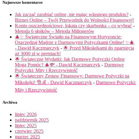
Najnowsze komentarze
Jak zacząć zarabiać online, nie mając własnego produktu?
-
Biznes Online – Twój Przewodnik do Wolności Finansowej!
Konto oszczędnościowe, lokata czy skarbonka – co wybrać
-
Metoda 6 słoików – Metoda Milionerów
🎄✨ Świąteczne Światło na Finansowym Horyzoncie:
Oszczędzaj Mądrze z Darmowymi Pożyczkami Online! ✨🎄
- Dawid Kaczmarczyk
-
🌟 Przed Mikołajkami do zgarnięcia
aż 3000 zł w premiach!
🌟 Świąteczne Wydatki: Jak Darmowe Pożyczki Online
Mogą Pomóc? 🎄💸 - Dawid Kaczmarczyk
-
Darmowe
Pożyczki: Mity i Rzeczywistość
🌟 Świąteczny Zestaw Finansowy: Darmowe Pożyczki na
Mikołajki! 🎅💰 - Dawid Kaczmarczyk
-
Darmowe Pożyczki:
Mity i Rzeczywistość
Archiwa
lipiec 2026
październik 2025
lipiec 2025
czerwiec 2025
marzec 2025