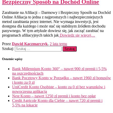
Bezpieczny Sposób na Dochód Online
Zarabianie na Afiliacji – Darmowy i Bezpieczny Sposób na Dochód
Online Afiliacja to jedna z najprostszych i najbezpieczniejszych
metod zarabiania przez internet. Nie wymaga inwestycji, jest
dostępna dla każdego i może stać się stabilnym źródłem dochodu
pasywnego. W tym artykule dowiesz się, jak zacząć zarabiać na
programach afiliacyjnych takich jak
Dowiedz się więcej…
Przez
Dawid Kaczmarczyk
,
2 lata
temu
Szukaj:
Ostatnie wpisy
Bank Millennium Konto 360° – nawet 900 zł premii i 5,5%
na oszczędnościach
Bank Pocztowy Konto w Porządku – nawet 1960 zł bonusów
i konto za 0 zł
UniCredit Konto Osobiste – konto za 0 zł bez warunków i
nowoczesna aplikacja
Nest Konto – nawet 1250 zł premii i konto bez opłat
Credit Agricole Konto dla Ciebie – nawet 720 zł premii i
5,5% na lokacie