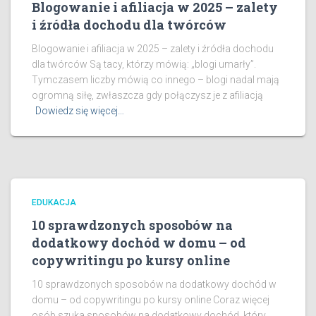
Blogowanie i afiliacja w 2025 – zalety
i źródła dochodu dla twórców
Blogowanie i afiliacja w 2025 – zalety i źródła dochodu
dla twórców Są tacy, którzy mówią: „blogi umarły”.
Tymczasem liczby mówią co innego – blogi nadal mają
ogromną siłę, zwłaszcza gdy połączysz je z afiliacją
Dowiedz się więcej…
EDUKACJA
10 sprawdzonych sposobów na
dodatkowy dochód w domu – od
copywritingu po kursy online
10 sprawdzonych sposobów na dodatkowy dochód w
domu – od copywritingu po kursy online Coraz więcej
osób szuka sposobów na dodatkowy dochód, który