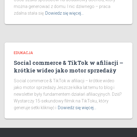
można generować z domu. I nic dziwnego – praca
zdalna stała się
Dowiedz się więcej…
EDUKACJA
Social commerce & TikTok w afiliacji –
krótkie wideo jako motor sprzedaży
Social commerce & TikTok w afiliacji – krótkie wideo
jako motor sprzedaży Jeszcze kilka lat temu to blog i
newsletter były fundamentem działań afiliacyjnych. Dziś?
Wystarczy 15-sekundowy filmik na TikToku, który
generuje setki kliknięć i
Dowiedz się więcej…