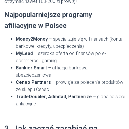
otrzymać nawet 100-200 zł prowizji!
Najpopularniejsze programy
afiliacyjne w Polsce
Money2Money
– specjalizuje się w finansach (konta
bankowe, kredyty, ubezpieczenia)
MyLead
– szeroka oferta od finansów po e-
commerce i gaming
Bankier Smart
– afiliacja bankowa i
ubezpieczeniowa
Ceneo Partners
– prowizja za polecenia produktów
ze sklepu Ceneo
TradeDoubler, Admitad, Partnerize
– globalne sieci
afiliacyjne
2. Jak zacząć zarabiać na