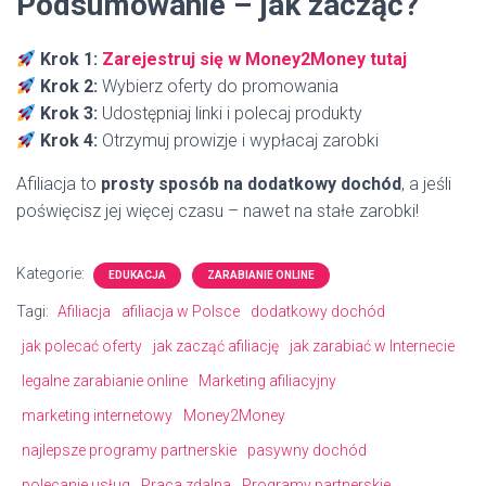
Podsumowanie – jak zacząć?
Krok 1:
Zarejestruj się w Money2Money tutaj
Krok 2:
Wybierz oferty do promowania
Krok 3:
Udostępniaj linki i polecaj produkty
Krok 4:
Otrzymuj prowizje i wypłacaj zarobki
Afiliacja to
prosty sposób na dodatkowy dochód
, a jeśli
poświęcisz jej więcej czasu – nawet na stałe zarobki!
Kategorie:
EDUKACJA
ZARABIANIE ONLINE
Tagi:
Afiliacja
afiliacja w Polsce
dodatkowy dochód
jak polecać oferty
jak zacząć afiliację
jak zarabiać w Internecie
legalne zarabianie online
Marketing afiliacyjny
marketing internetowy
Money2Money
najlepsze programy partnerskie
pasywny dochód
polecanie usług
Praca zdalna
Programy partnerskie