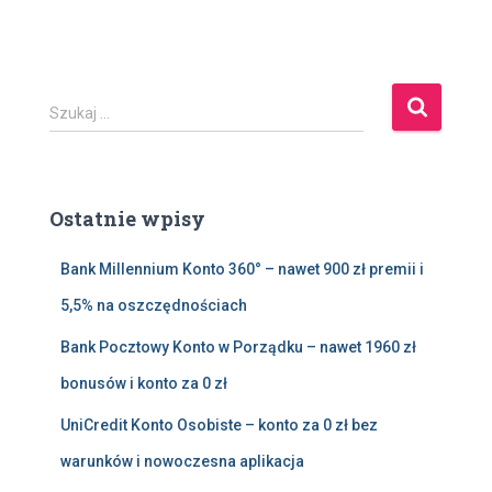
S
Szukaj …
z
u
k
a
Ostatnie wpisy
j
:
Bank Millennium Konto 360° – nawet 900 zł premii i
5,5% na oszczędnościach
Bank Pocztowy Konto w Porządku – nawet 1960 zł
bonusów i konto za 0 zł
UniCredit Konto Osobiste – konto za 0 zł bez
warunków i nowoczesna aplikacja