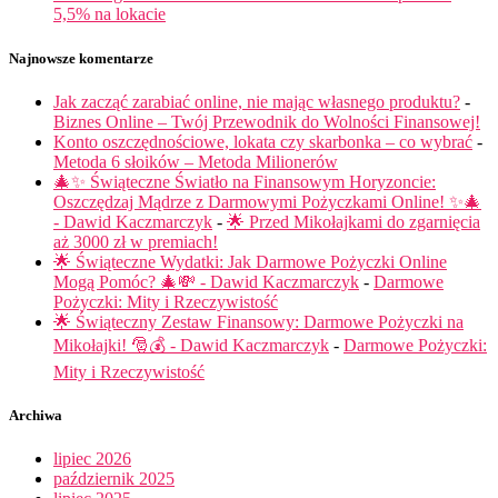
5,5% na lokacie
Najnowsze komentarze
Jak zacząć zarabiać online, nie mając własnego produktu?
-
Biznes Online – Twój Przewodnik do Wolności Finansowej!
Konto oszczędnościowe, lokata czy skarbonka – co wybrać
-
Metoda 6 słoików – Metoda Milionerów
🎄✨ Świąteczne Światło na Finansowym Horyzoncie:
Oszczędzaj Mądrze z Darmowymi Pożyczkami Online! ✨🎄
- Dawid Kaczmarczyk
-
🌟 Przed Mikołajkami do zgarnięcia
aż 3000 zł w premiach!
🌟 Świąteczne Wydatki: Jak Darmowe Pożyczki Online
Mogą Pomóc? 🎄💸 - Dawid Kaczmarczyk
-
Darmowe
Pożyczki: Mity i Rzeczywistość
🌟 Świąteczny Zestaw Finansowy: Darmowe Pożyczki na
Mikołajki! 🎅💰 - Dawid Kaczmarczyk
-
Darmowe Pożyczki:
Mity i Rzeczywistość
Archiwa
lipiec 2026
październik 2025