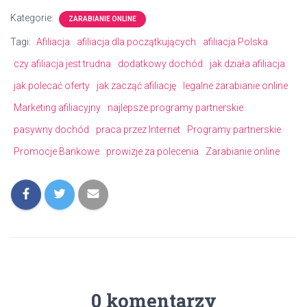
Kategorie:
ZARABIANIE ONLINE
Tagi:
Afiliacja
afiliacja dla początkujących
afiliacja Polska
czy afiliacja jest trudna
dodatkowy dochód
jak działa afiliacja
jak polecać oferty
jak zacząć afiliację
legalne zarabianie online
Marketing afiliacyjny
najlepsze programy partnerskie
pasywny dochód
praca przez Internet
Programy partnerskie
Promocje Bankowe
prowizje za polecenia
Zarabianie online
0 komentarzy