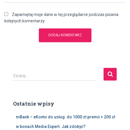
Zapamiętaj moje dane w tej przeglądarce podczas pisania
kolejnych komentarzy.
S
Szukaj …
z
u
k
a
Ostatnie wpisy
j
:
mBank – eKonto do usług: do 1000 zł premii + 200 zł
w bonach Media Expert. Jak zdobyć?