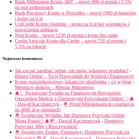
Bank Millennium Konto 360° – nawet 900 zł premii i 5,5%
na oszczędnościach
Bank Pocztowy Konto w Porządku – nawet 1960 zł bonusów
i konto za 0 zł
UniCredit Konto Osobiste – konto za 0 zł bez warunków i
nowoczesna aplikacja
Nest Konto – nawet 1250 zł premii i konto bez opłat
Credit Agricole Konto dla Ciebie – nawet 720 zł premii i
5,5% na lokacie
Najnowsze komentarze
Jak zacząć zarabiać online, nie mając własnego produktu?
-
Biznes Online – Twój Przewodnik do Wolności Finansowej!
Konto oszczędnościowe, lokata czy skarbonka – co wybrać
-
Metoda 6 słoików – Metoda Milionerów
🎄✨ Świąteczne Światło na Finansowym Horyzoncie:
Oszczędzaj Mądrze z Darmowymi Pożyczkami Online! ✨🎄
- Dawid Kaczmarczyk
-
🌟 Przed Mikołajkami do zgarnięcia
aż 3000 zł w premiach!
🌟 Świąteczne Wydatki: Jak Darmowe Pożyczki Online
Mogą Pomóc? 🎄💸 - Dawid Kaczmarczyk
-
Darmowe
Pożyczki: Mity i Rzeczywistość
🌟 Świąteczny Zestaw Finansowy: Darmowe Pożyczki na
Mikołajki! 🎅💰 - Dawid Kaczmarczyk
-
Darmowe Pożyczki: