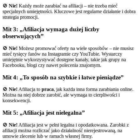
🚫
Nie!
Każdy może zarabiać na afiliacji – nie trzeba mieć
specjalnych umiejętności. Kluczowe jest regularne działanie i dobra
strategia promocji.
Mit 3: „Afiliacja wymaga dużej liczby
obserwujących”
🚫
Nie!
Możesz promować oferty na wiele sposobów – nie musisz
mieć tysięcy fanów na Instagramie czy YouTubie. Wystarczy
umiejętnie wykorzystywać dostępne kanały, takie jak grupy na
Facebooku, blogi czy nawet polecenia znajomym.
Mit 4: „To sposób na szybkie i łatwe pieniądze”
🚫
Nie!
Afiliacja to
praca
, jak każda inna forma zarabiania online.
Można na niej dobrze zarobić, ale wymaga to cierpliwości i
konsekwencji.
Mit 5: „Afiliacja jest nielegalna”
🚫
Nie!
Afiliacja jest w pełni legalna i opodatkowana. Zarobki z
afiliacji można rozliczać jako działalność nierejestrowaną, na
umowie zlecenie lub w ramach własnej firmy.