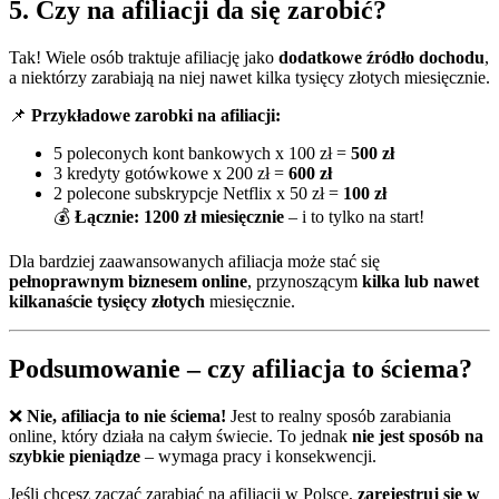
5. Czy na afiliacji da się zarobić?
Tak! Wiele osób traktuje afiliację jako
dodatkowe źródło dochodu
,
a niektórzy zarabiają na niej nawet kilka tysięcy złotych miesięcznie.
📌
Przykładowe zarobki na afiliacji:
5 poleconych kont bankowych x 100 zł =
500 zł
3 kredyty gotówkowe x 200 zł =
600 zł
2 polecone subskrypcje Netflix x 50 zł =
100 zł
💰
Łącznie: 1200 zł miesięcznie
– i to tylko na start!
Dla bardziej zaawansowanych afiliacja może stać się
pełnoprawnym biznesem online
, przynoszącym
kilka lub nawet
kilkanaście tysięcy złotych
miesięcznie.
Podsumowanie – czy afiliacja to ściema?
❌
Nie, afiliacja to nie ściema!
Jest to realny sposób zarabiania
online, który działa na całym świecie. To jednak
nie jest sposób na
szybkie pieniądze
– wymaga pracy i konsekwencji.
Jeśli chcesz zacząć zarabiać na afiliacji w Polsce,
zarejestruj się w