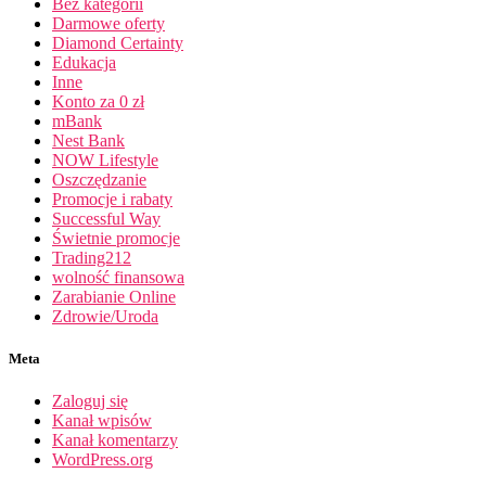
Bez kategorii
Darmowe oferty
Diamond Certainty
Edukacja
Inne
Konto za 0 zł
mBank
Nest Bank
NOW Lifestyle
Oszczędzanie
Promocje i rabaty
Successful Way
Świetnie promocje
Trading212
wolność finansowa
Zarabianie Online
Zdrowie/Uroda
Meta
Zaloguj się
Kanał wpisów
Kanał komentarzy
WordPress.org