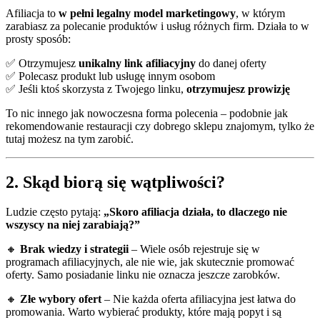
Afiliacja to
w pełni legalny model marketingowy
, w którym
zarabiasz za polecanie produktów i usług różnych firm. Działa to w
prosty sposób:
✅ Otrzymujesz
unikalny link afiliacyjny
do danej oferty
✅ Polecasz produkt lub usługę innym osobom
✅ Jeśli ktoś skorzysta z Twojego linku,
otrzymujesz prowizję
To nic innego jak nowoczesna forma polecenia – podobnie jak
rekomendowanie restauracji czy dobrego sklepu znajomym, tylko że
tutaj możesz na tym zarobić.
2. Skąd biorą się wątpliwości?
Ludzie często pytają:
„Skoro afiliacja działa, to dlaczego nie
wszyscy na niej zarabiają?”
🔸
Brak wiedzy i strategii
– Wiele osób rejestruje się w
programach afiliacyjnych, ale nie wie, jak skutecznie promować
oferty. Samo posiadanie linku nie oznacza jeszcze zarobków.
🔸
Złe wybory ofert
– Nie każda oferta afiliacyjna jest łatwa do
promowania. Warto wybierać produkty, które mają popyt i są