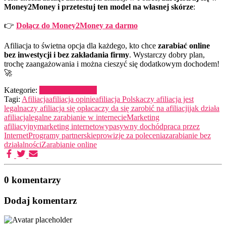
Money2Money i przetestuj ten model na własnej skórze
:
👉
Dołącz do Money2Money za darmo
Afiliacja to świetna opcja dla każdego, kto chce
zarabiać online
bez inwestycji i bez zakładania firmy
. Wystarczy dobry plan,
trochę zaangażowania i można cieszyć się dodatkowym dochodem!
🚀
Kategorie:
Zarabianie Online
Tagi:
Afiliacja
afiliacja opinie
afiliacja Polska
czy afiliacja jest
legalna
czy afiliacja się opłaca
czy da się zarobić na afiliacji
jak działa
afiliacja
legalne zarabianie w internecie
Marketing
afiliacyjny
marketing internetowy
pasywny dochód
praca przez
Internet
Programy partnerskie
prowizje za polecenia
zarabianie bez
działalności
Zarabianie online
0 komentarzy
Dodaj komentarz