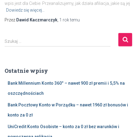
wpis jest dla Ciebie. Przeanalizujemy, jak działa afiliacja, jakie są jej
Dowiedz się więcej…
Przez
Dawid Kaczmarczyk
,
1 rok
temu
S
Szukaj …
z
u
k
a
Ostatnie wpisy
j
:
Bank Millennium Konto 360° – nawet 900 zł premii i 5,5% na
oszczędnościach
Bank Pocztowy Konto w Porządku – nawet 1960 zł bonusów i
konto za 0 zł
UniCredit Konto Osobiste – konto za 0 zł bez warunków i
nowoczesna aplikacja