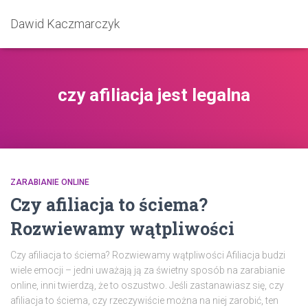
Dawid Kaczmarczyk
czy afiliacja jest legalna
ZARABIANIE ONLINE
Czy afiliacja to ściema?
Rozwiewamy wątpliwości
Czy afiliacja to ściema? Rozwiewamy wątpliwości Afiliacja budzi
wiele emocji – jedni uważają ją za świetny sposób na zarabianie
online, inni twierdzą, że to oszustwo. Jeśli zastanawiasz się, czy
afiliacja to ściema, czy rzeczywiście można na niej zarobić, ten