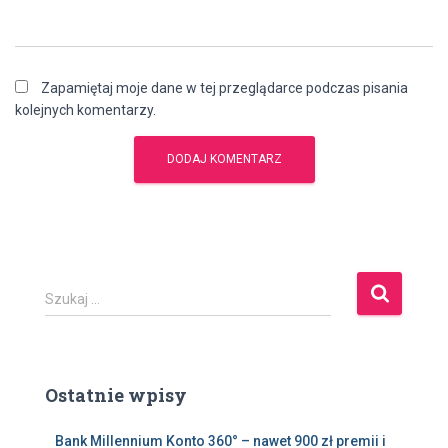
Zapamiętaj moje dane w tej przeglądarce podczas pisania
kolejnych komentarzy.
S
Szukaj …
z
u
k
a
Ostatnie wpisy
j
:
Bank Millennium Konto 360° – nawet 900 zł premii i