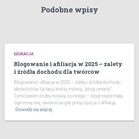
Podobne wpisy
EDUKACJA
Blogowanie i afiliacja w 2025 – zalety
i źródła dochodu dla twórców
Blogowanie i afiliacja w 2025 – zalety i źródła dochodu
dla twórców Są tacy, którzy mówią: „blogi umarły”.
Tymczasem liczby mówią co innego – blogi nadal mają
ogromną siłę, zwłaszcza gdy połączysz je z afiliacją
Dowiedz się więcej…