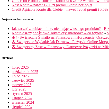
UniCredit Konto Osobiste – konto za 0 zł bez warunków i now
Nest Konto – nawet 1250 zł premii i konto bez opłat
Credit Agricole Konto dla Ciebie – nawet 720 zł premii i 5,5% 
Najnowsze komentarze
Jak zacząć zarabiać online, nie mając własnego produktu?
-
Biz
Konto oszczędnościowe, lokata czy skarbonka – co wybrać
-
M
🎄✨ Świąteczne Światło na Finansowym Horyzoncie: Oszczę
🌟 Świąteczne Wydatki: Jak Darmowe Pożyczki Online Mog
🌟 Świąteczny Zestaw Finansowy: Darmowe Pożyczki na Miko
Archiwa
lipiec 2026
październik 2025
lipiec 2025
czerwiec 2025
marzec 2025
luty 2025
styczeń 2025
listopad 2024
wrzesień 2024
sierpień 2024