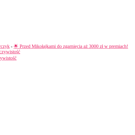
rczyk
-
🌟 Przed Mikołajkami do zgarnięcia aż 3000 zł w premiach!
czywistość
ywistość