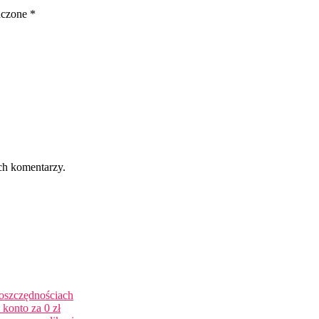
aczone
*
ch komentarzy.
 oszczędnościach
konto za 0 zł