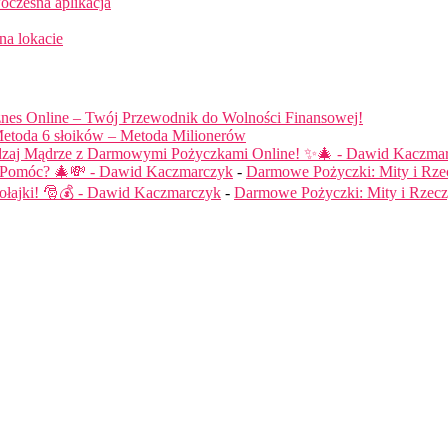
oczesna aplikacja
na lokacie
nes Online – Twój Przewodnik do Wolności Finansowej!
etoda 6 słoików – Metoda Milionerów
dzaj Mądrze z Darmowymi Pożyczkami Online! ✨🎄 - Dawid Kaczma
ą Pomóc? 🎄💸 - Dawid Kaczmarczyk
-
Darmowe Pożyczki: Mity i Rze
łajki! 🎅💰 - Dawid Kaczmarczyk
-
Darmowe Pożyczki: Mity i Rzecz