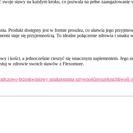
 swoje stawy na każdym kroku, co pozwala na pełne zaangażowanie w 
dania. Produkt dostępny jest w formie proszku, co ułatwia jego przy
ntu staje się przyjemnością. To idealne połączenie zdrowia i smaku w 
wy i kości, a jednocześnie cieszyć się smacznym suplementem. Jego uni
westuj w zdrowie swoich stawów z Flexomore.
rańczowo-brzoskwiniowy smak
poranna sztywność
proszek
ruchliwość 