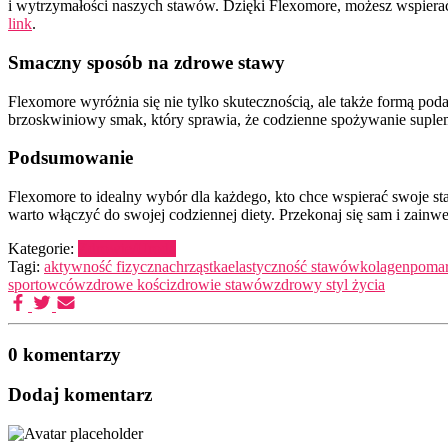
i wytrzymałości naszych stawów. Dzięki Flexomore, możesz wspierać
link
.
Smaczny sposób na zdrowe stawy
Flexomore wyróżnia się nie tylko skutecznością, ale także formą po
brzoskwiniowy smak, który sprawia, że codzienne spożywanie supleme
Podsumowanie
Flexomore to idealny wybór dla każdego, kto chce wspierać swoje sta
warto włączyć do swojej codziennej diety. Przekonaj się sam i zain
Kategorie:
Zdrowie/Uroda
Tagi:
aktywność fizyczna
chrząstka
elastyczność stawów
kolagen
poma
sportowców
zdrowe kości
zdrowie stawów
zdrowy styl życia
0 komentarzy
Dodaj komentarz