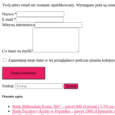
Twój adres email nie zostanie opublikowany.
Wymagane pola są ozn
Nazwa
*
E-mail
*
Witryna internetowa
Co masz na myśli?
Zapamiętaj moje dane w tej przeglądarce podczas pisania kolejny
Szukaj:
Ostatnie wpisy
Bank Millennium Konto 360° – nawet 900 zł premii i 5,5% na
Bank Pocztowy Konto w Porządku – nawet 1960 zł bonusów i 