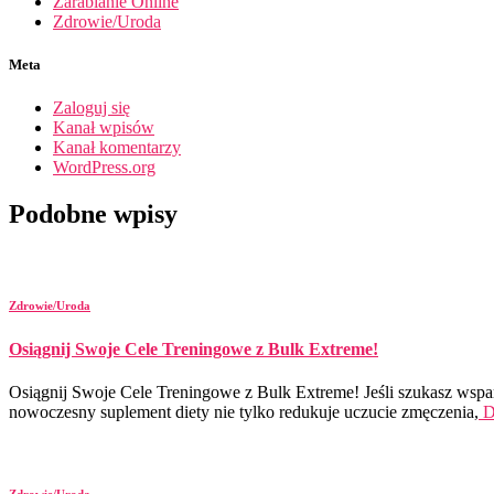
Zarabianie Online
Zdrowie/Uroda
Meta
Zaloguj się
Kanał wpisów
Kanał komentarzy
WordPress.org
Podobne wpisy
Zdrowie/Uroda
Osiągnij Swoje Cele Treningowe z Bulk Extreme!
Osiągnij Swoje Cele Treningowe z Bulk Extreme! Jeśli szukasz wspa
nowoczesny suplement diety nie tylko redukuje uczucie zmęczenia,
D
Zdrowie/Uroda