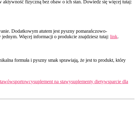
aktywność fizyczną bez obaw o ich stan. Dowiedz się więcej tutaj:
jmowanie. Dodatkowym atutem jest pyszny pomarańczowo-
jednym. Więcej informacji o produkcie znajdziesz tutaj:
link
.
kalna formuła i pyszny smak sprawiają, że jest to produkt, który
stawów
sportowcy
suplement na stawy
suplementy diety
wsparcie dla