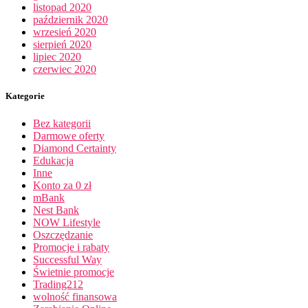
listopad 2020
październik 2020
wrzesień 2020
sierpień 2020
lipiec 2020
czerwiec 2020
Kategorie
Bez kategorii
Darmowe oferty
Diamond Certainty
Edukacja
Inne
Konto za 0 zł
mBank
Nest Bank
NOW Lifestyle
Oszczędzanie
Promocje i rabaty
Successful Way
Świetnie promocje
Trading212
wolność finansowa