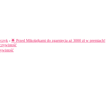
rczyk
-
🌟 Przed Mikołajkami do zgarnięcia aż 3000 zł w premiach!
czywistość
ywistość