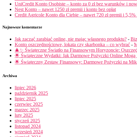
UniCredit Konto Osobiste – konto za 0 zł bez warunków i now
Nest Konto – nawet 1250 zł premii i konto bez opłat
Credit Agricole Konto dla Ciebie – nawet 720 zł premii i 5,5% 
Najnowsze komentarze
Jak zacząć zarabiać online, nie mając własnego produktu?
-
Biz
Konto oszczędnościowe, lokata czy skarbonka – co wybrać
-
M
🎄✨ Świąteczne Światło na Finansowym Horyzoncie: Oszczę
🌟 Świąteczne Wydatki: Jak Darmowe Pożyczki Online Mog
🌟 Świąteczny Zestaw Finansowy: Darmowe Pożyczki na Miko
Archiwa
lipiec 2026
październik 2025
lipiec 2025
czerwiec 2025
marzec 2025
luty 2025
styczeń 2025
listopad 2024
wrzesień 2024