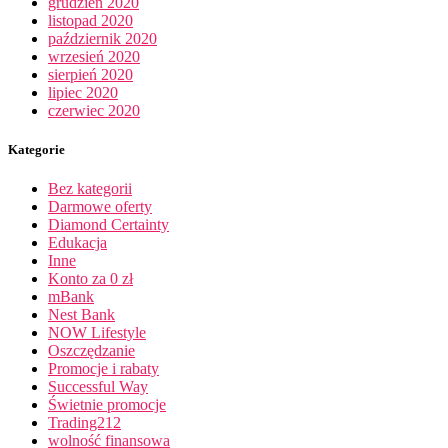
grudzień 2020
listopad 2020
październik 2020
wrzesień 2020
sierpień 2020
lipiec 2020
czerwiec 2020
Kategorie
Bez kategorii
Darmowe oferty
Diamond Certainty
Edukacja
Inne
Konto za 0 zł
mBank
Nest Bank
NOW Lifestyle
Oszczędzanie
Promocje i rabaty
Successful Way
Świetnie promocje
Trading212
wolność finansowa