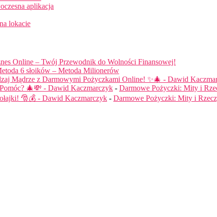
oczesna aplikacja
na lokacie
nes Online – Twój Przewodnik do Wolności Finansowej!
etoda 6 słoików – Metoda Milionerów
dzaj Mądrze z Darmowymi Pożyczkami Online! ✨🎄 - Dawid Kaczma
ą Pomóc? 🎄💸 - Dawid Kaczmarczyk
-
Darmowe Pożyczki: Mity i Rze
łajki! 🎅💰 - Dawid Kaczmarczyk
-
Darmowe Pożyczki: Mity i Rzecz