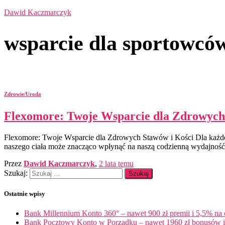
Dawid Kaczmarczyk
wsparcie dla sportowcó
Zdrowie/Uroda
Flexomore: Twoje Wsparcie dla Zdrowych
Flexomore: Twoje Wsparcie dla Zdrowych Stawów i Kości Dla każdeg
naszego ciała może znacząco wpłynąć na naszą codzienną wydajność 
Przez
Dawid Kaczmarczyk
,
2 lata
temu
Szukaj:
Ostatnie wpisy
Bank Millennium Konto 360° – nawet 900 zł premii i 5,5% na
Bank Pocztowy Konto w Porządku – nawet 1960 zł bonusów i 