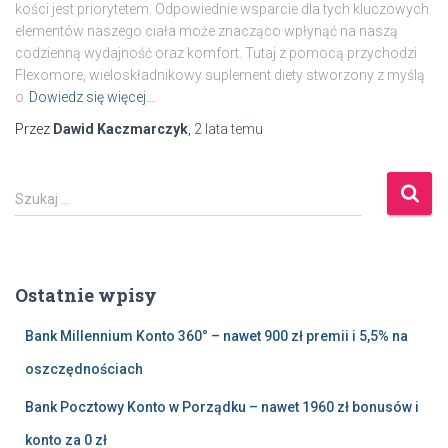
kości jest priorytetem. Odpowiednie wsparcie dla tych kluczowych
elementów naszego ciała może znacząco wpłynąć na naszą
codzienną wydajność oraz komfort. Tutaj z pomocą przychodzi
Flexomore, wieloskładnikowy suplement diety stworzony z myślą
o
Dowiedz się więcej…
Przez
Dawid Kaczmarczyk
,
2 lata
temu
S
Szukaj …
z
u
k
a
Ostatnie wpisy
j
:
Bank Millennium Konto 360° – nawet 900 zł premii i 5,5% na
oszczędnościach
Bank Pocztowy Konto w Porządku – nawet 1960 zł bonusów i
konto za 0 zł