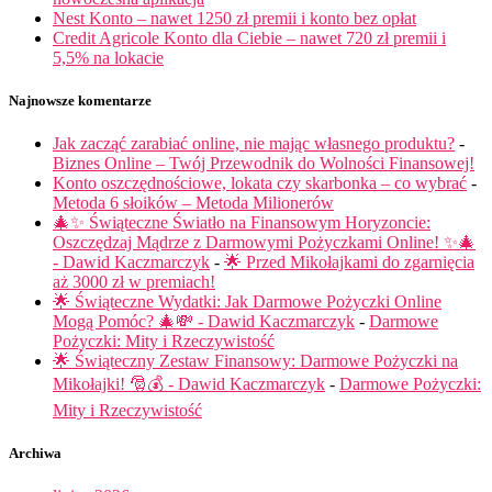
Nest Konto – nawet 1250 zł premii i konto bez opłat
Credit Agricole Konto dla Ciebie – nawet 720 zł premii i
5,5% na lokacie
Najnowsze komentarze
Jak zacząć zarabiać online, nie mając własnego produktu?
-
Biznes Online – Twój Przewodnik do Wolności Finansowej!
Konto oszczędnościowe, lokata czy skarbonka – co wybrać
-
Metoda 6 słoików – Metoda Milionerów
🎄✨ Świąteczne Światło na Finansowym Horyzoncie:
Oszczędzaj Mądrze z Darmowymi Pożyczkami Online! ✨🎄
- Dawid Kaczmarczyk
-
🌟 Przed Mikołajkami do zgarnięcia
aż 3000 zł w premiach!
🌟 Świąteczne Wydatki: Jak Darmowe Pożyczki Online
Mogą Pomóc? 🎄💸 - Dawid Kaczmarczyk
-
Darmowe
Pożyczki: Mity i Rzeczywistość
🌟 Świąteczny Zestaw Finansowy: Darmowe Pożyczki na
Mikołajki! 🎅💰 - Dawid Kaczmarczyk
-
Darmowe Pożyczki:
Mity i Rzeczywistość
Archiwa