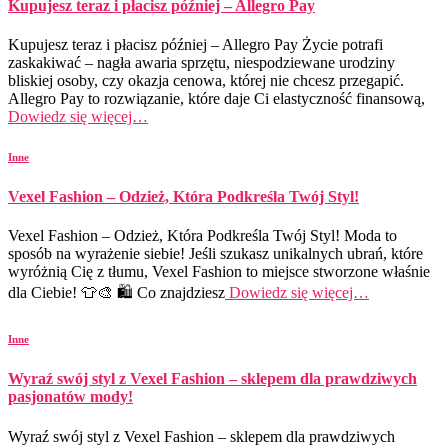
Kupujesz teraz i płacisz później – Allegro Pay
Kupujesz teraz i płacisz później – Allegro Pay Życie potrafi
zaskakiwać – nagła awaria sprzętu, niespodziewane urodziny
bliskiej osoby, czy okazja cenowa, której nie chcesz przegapić.
Allegro Pay to rozwiązanie, które daje Ci elastyczność finansową,
Dowiedz się więcej…
Inne
Vexel Fashion – Odzież, Która Podkreśla Twój Styl!
Vexel Fashion – Odzież, Która Podkreśla Twój Styl! Moda to
sposób na wyrażenie siebie! Jeśli szukasz unikalnych ubrań, które
wyróżnią Cię z tłumu, Vexel Fashion to miejsce stworzone właśnie
dla Ciebie! 👕🎨 🛍️ Co znajdziesz
Dowiedz się więcej…
Inne
Wyraź swój styl z Vexel Fashion – sklepem dla prawdziwych
pasjonatów mody!
Wyraź swój styl z Vexel Fashion – sklepem dla prawdziwych