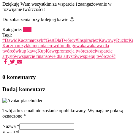
Dziękuję Wam wszystkim za wsparcie i zaangażowanie w
rozwijanie twórczości!
Do zobaczenia przy kolejnej kawie 🙂
Kategorie:
Inne
Tagi:
#DawidKaczmarczyk
#GestDlaTwórcy
#Inspiracje
#KawowyRuch
#Kr
Kaczmarczyk
kampania crowdfundingowa
kawa
kawa dla
twórców
kup kawę
KupKawę
promocja twórczości
wsparcie
artystów
wsparcie finansowe dla artystów
wspieraj twórczość
0 komentarzy
Dodaj komentarz
Twój adres email nie zostanie opublikowany.
Wymagane pola są
oznaczone
*
Nazwa
*
E-mail
*