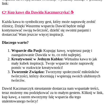
link:
👉 Kup kawę dla Dawida Kaczmarczyka! ☕️
Każda kawa to symboliczny gest, który może naprawdę zrobić
różnicę. Dzięki Waszemu wsparciu Dawid będzie mógł
kontynuować swoją twórczość, dzielić się swoimi pasjami i
dostarczać Wam jeszcze więcej inspiracji.
Dlaczego warto?
Wsparcie dla Pasji:
Kupując kawę, wspierasz pasję i
zaangażowanie Dawida w to, co robi najlepiej.
Kreatywność w Jednym Kubku:
Wirtualna kawa to jak
mały kubek inspiracji. Twoje wsparcie może naprawdę
pomóc w rozkwicie kreatywności!
Tworzenie Związku:
Tworzymy społeczność miłośników
twórczości, którzy doceniają i wspierają swoich ulubionych
twórców.
Dawid Kaczmarczyk nieustannie dostarcza nam wspaniałe treści,
teraz możemy mu podziękować za to małym gestem. Kliknij w link,
kup kawę, a razem stworzymy falę wsparcia dla tego
utalentowanego twórcy!