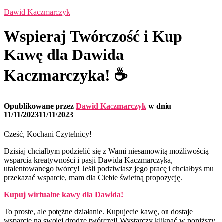
Dawid Kaczmarczyk
Wspieraj Twórczość i Kup
Kawę dla Dawida
Kaczmarczyka! ☕️
Opublikowane przez
Dawid Kaczmarczyk
w dniu
11/11/2023
11/11/2023
Cześć, Kochani Czytelnicy!
Dzisiaj chciałbym podzielić się z Wami niesamowitą możliwością
wsparcia kreatywności i pasji Dawida Kaczmarczyka,
utalentowanego twórcy! Jeśli podziwiasz jego pracę i chciałbyś mu
przekazać wsparcie, mam dla Ciebie świetną propozycję.
Kupuj wirtualne kawy dla Dawida!
To proste, ale potężne działanie. Kupujecie kawę, on dostaje
wsparcie na swojej drodze twórczej! Wystarczy kliknąć w poniższy