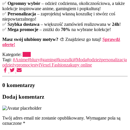
✅
Ogromny wybór
– odzież codzienna, okolicznościowa, a także
kolekcje inspirowane anime, gamingiem i popkulturą!
✅
Personalizacja
– zaprojektuj własną koszulkę i stwórz coś
niepowtarzalnego!
✅
Szybka dostawa
– większość zamówień realizowana w
24h
!
✅
Mega promocje
– zniżki do
70%
na wybrane kolekcje!
Masz swój ulubiony motyw?
🎨 Znajdziesz go tutaj!
Sprawdź
ofertę!
Kategorie:
Inne
Tagi:
#Anime
#bluzy
#gaming
#koszulki
#Moda
#odzież
personalizacja
odzieży
promocje
styl
Vexel Fashion
zakupy online
0 komentarzy
Dodaj komentarz
Twój adres email nie zostanie opublikowany.
Wymagane pola są
oznaczone
*