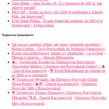
Alior Bank – Alior Konto 18–25 z bonusem do 500 zł. Jak
zdobyć premię?
PKO BP – Konto za Zero i do 1200 zł cashbacku z Allegro
Klik. Jak skorzystać?
Erste Bank Polska – Konto Smart dla studenta: do 900 zł w
promocjach + Letnia loteria
Najnowsze komentarze
Jak zacząć zarabiać online, nie mając własnego produktu?
-
Biznes Online – Twój Przewodnik do Wolności Finansowej!
Konto oszczędnościowe, lokata czy skarbonka – co wybrać
-
Metoda 6 słoików – Metoda Milionerów
🎄✨ Świąteczne Światło na Finansowym Horyzoncie:
Oszczędzaj Mądrze z Darmowymi Pożyczkami Online! ✨🎄
- Dawid Kaczmarczyk
-
🌟 Przed Mikołajkami do zgarnięcia
aż 3000 zł w premiach!
🌟 Świąteczne Wydatki: Jak Darmowe Pożyczki Online
Mogą Pomóc? 🎄💸 - Dawid Kaczmarczyk
-
Darmowe
Pożyczki: Mity i Rzeczywistość
🌟 Świąteczny Zestaw Finansowy: Darmowe Pożyczki na
Mikołajki! 🎅💰 - Dawid Kaczmarczyk
-
Darmowe Pożyczki:
Mity i Rzeczywistość