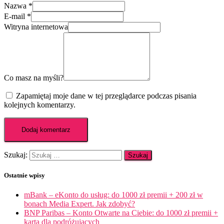
Nazwa
*
E-mail
*
Witryna internetowa
Co masz na myśli?
Zapamiętaj moje dane w tej przeglądarce podczas pisania
kolejnych komentarzy.
Szukaj:
Ostatnie wpisy
mBank – eKonto do usług: do 1000 zł premii + 200 zł w
bonach Media Expert. Jak zdobyć?
BNP Paribas – Konto Otwarte na Ciebie: do 1000 zł premii +
karta dla podróżujących