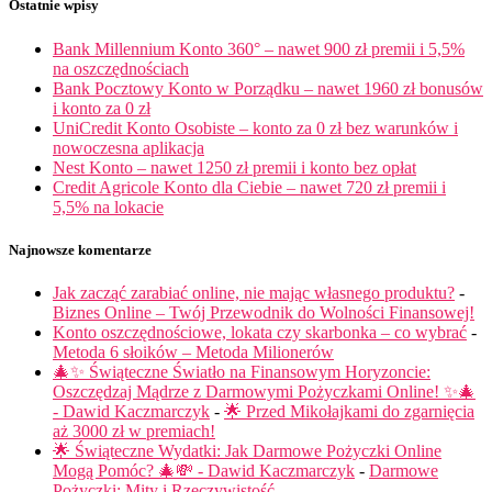
Ostatnie wpisy
Bank Millennium Konto 360° – nawet 900 zł premii i 5,5%
na oszczędnościach
Bank Pocztowy Konto w Porządku – nawet 1960 zł bonusów
i konto za 0 zł
UniCredit Konto Osobiste – konto za 0 zł bez warunków i
nowoczesna aplikacja
Nest Konto – nawet 1250 zł premii i konto bez opłat
Credit Agricole Konto dla Ciebie – nawet 720 zł premii i
5,5% na lokacie
Najnowsze komentarze
Jak zacząć zarabiać online, nie mając własnego produktu?
-
Biznes Online – Twój Przewodnik do Wolności Finansowej!
Konto oszczędnościowe, lokata czy skarbonka – co wybrać
-
Metoda 6 słoików – Metoda Milionerów
🎄✨ Świąteczne Światło na Finansowym Horyzoncie:
Oszczędzaj Mądrze z Darmowymi Pożyczkami Online! ✨🎄
- Dawid Kaczmarczyk
-
🌟 Przed Mikołajkami do zgarnięcia
aż 3000 zł w premiach!
🌟 Świąteczne Wydatki: Jak Darmowe Pożyczki Online
Mogą Pomóc? 🎄💸 - Dawid Kaczmarczyk
-
Darmowe
Pożyczki: Mity i Rzeczywistość