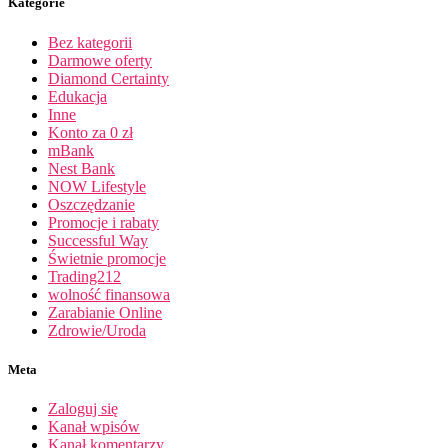
Kategorie
Bez kategorii
Darmowe oferty
Diamond Certainty
Edukacja
Inne
Konto za 0 zł
mBank
Nest Bank
NOW Lifestyle
Oszczędzanie
Promocje i rabaty
Successful Way
Świetnie promocje
Trading212
wolność finansowa
Zarabianie Online
Zdrowie/Uroda
Meta
Zaloguj się
Kanał wpisów
Kanał komentarzy