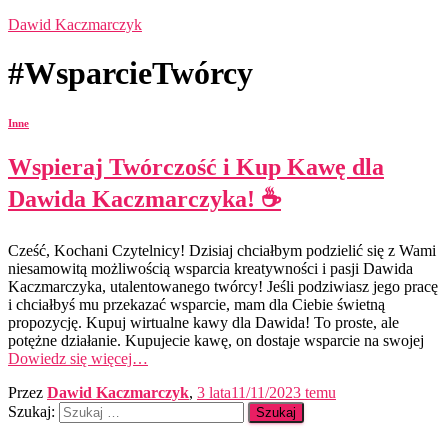
Dawid Kaczmarczyk
#WsparcieTwórcy
Inne
Wspieraj Twórczość i Kup Kawę dla
Dawida Kaczmarczyka! ☕️
Cześć, Kochani Czytelnicy! Dzisiaj chciałbym podzielić się z Wami
niesamowitą możliwością wsparcia kreatywności i pasji Dawida
Kaczmarczyka, utalentowanego twórcy! Jeśli podziwiasz jego pracę
i chciałbyś mu przekazać wsparcie, mam dla Ciebie świetną
propozycję. Kupuj wirtualne kawy dla Dawida! To proste, ale
potężne działanie. Kupujecie kawę, on dostaje wsparcie na swojej
Dowiedz się więcej…
Przez
Dawid Kaczmarczyk
,
3 lata
11/11/2023
temu
Szukaj: