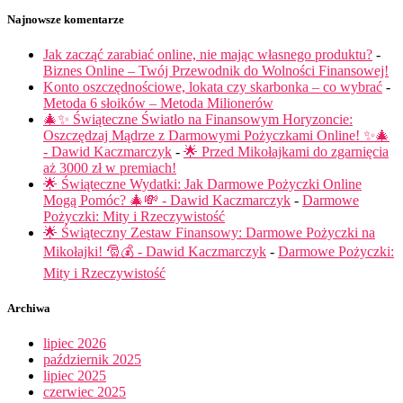
Najnowsze komentarze
Jak zacząć zarabiać online, nie mając własnego produktu?
-
Biznes Online – Twój Przewodnik do Wolności Finansowej!
Konto oszczędnościowe, lokata czy skarbonka – co wybrać
-
Metoda 6 słoików – Metoda Milionerów
🎄✨ Świąteczne Światło na Finansowym Horyzoncie:
Oszczędzaj Mądrze z Darmowymi Pożyczkami Online! ✨🎄
- Dawid Kaczmarczyk
-
🌟 Przed Mikołajkami do zgarnięcia
aż 3000 zł w premiach!
🌟 Świąteczne Wydatki: Jak Darmowe Pożyczki Online
Mogą Pomóc? 🎄💸 - Dawid Kaczmarczyk
-
Darmowe
Pożyczki: Mity i Rzeczywistość
🌟 Świąteczny Zestaw Finansowy: Darmowe Pożyczki na
Mikołajki! 🎅💰 - Dawid Kaczmarczyk
-
Darmowe Pożyczki:
Mity i Rzeczywistość
Archiwa
lipiec 2026
październik 2025
lipiec 2025
czerwiec 2025