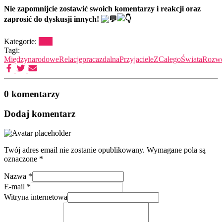
Nie zapomnijcie zostawić swoich komentarzy i reakcji oraz
zaprosić do dyskusji innych!
Kategorie:
Inne
Tagi:
MiędzynarodoweRelacje
pracazdalna
PrzyjacieleZCałegoŚwiata
Rozw
0 komentarzy
Dodaj komentarz
Twój adres email nie zostanie opublikowany.
Wymagane pola są
oznaczone
*
Nazwa
*
E-mail
*
Witryna internetowa