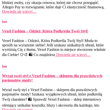
bliskiej osoby, czy okazja cenowa, której nie chcesz przegapić.
Allegro Pay to rozwiązanie, które daje Ci elastyczność finansową,
Dowiedz się więcej…
Inne
Vexel Fashion – Odzież, Która Podkreśla Twój Styl!
Vexel Fashion – Odzież, Która Podkreśla Twój Styl! Moda to
sposób na wyrażenie siebie! Jeśli szukasz unikalnych ubrań, które
wyróżnią Cię z tłumu, Vexel Fashion to miejsce stworzone właśnie
dla Ciebie! 👕🎨 🛍️ Co znajdziesz
Dowiedz się więcej…
Inne
Wyraź swój styl z Vexel Fashion – sklepem dla prawdziwych
pasjonatów mody!
Wyraź swój styl z Vexel Fashion – sklepem dla prawdziwych
pasjonatów mody! Szukasz wyjątkowych ubrań, które podkreślą
Twój charakter? 🛍️ Sprawdź Vexel Fashion – sklep internetowy
oferujący unikalne koszulki, bluzy i akcesoria dla każdego, kto
Dowiedz się więcej…