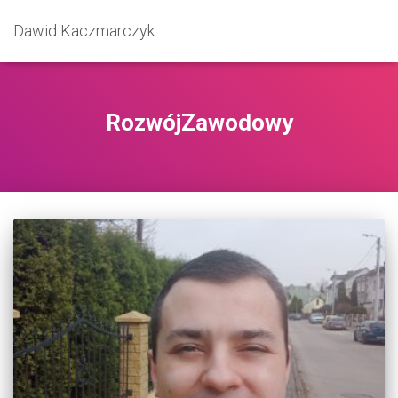
Dawid Kaczmarczyk
RozwójZawodowy