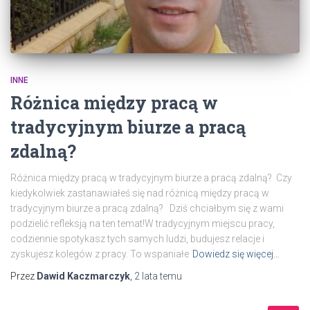
INNE
Różnica między pracą w
tradycyjnym biurze a pracą
zdalną?
Różnica między pracą w tradycyjnym biurze a pracą zdalną? Czy
kiedykolwiek zastanawiałeś się nad różnicą między pracą w
tradycyjnym biurze a pracą zdalną? Dziś chciałbym się z wami
podzielić refleksją na ten temat!W tradycyjnym miejscu pracy,
codziennie spotykasz tych samych ludzi, budujesz relacje i
zyskujesz kolegów z pracy. To wspaniałe
Dowiedz się więcej…
Przez
Dawid Kaczmarczyk
,
2 lata
temu