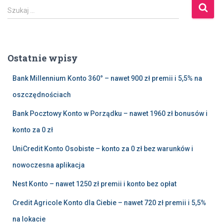
S
Szukaj …
z
u
k
a
Ostatnie wpisy
j
:
Bank Millennium Konto 360° – nawet 900 zł premii i 5,5% na
oszczędnościach
Bank Pocztowy Konto w Porządku – nawet 1960 zł bonusów i
konto za 0 zł
UniCredit Konto Osobiste – konto za 0 zł bez warunków i
nowoczesna aplikacja
Nest Konto – nawet 1250 zł premii i konto bez opłat
Credit Agricole Konto dla Ciebie – nawet 720 zł premii i 5,5%
na lokacie