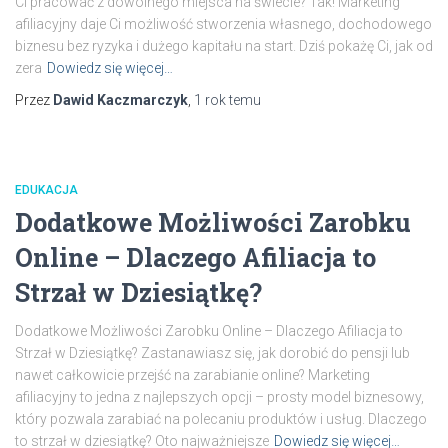
Ci pracować z dowolnego miejsca na świecie? Tak! Marketing
afiliacyjny daje Ci możliwość stworzenia własnego, dochodowego
biznesu bez ryzyka i dużego kapitału na start. Dziś pokażę Ci, jak od
zera
Dowiedz się więcej…
Przez
Dawid Kaczmarczyk
,
1 rok
temu
EDUKACJA
Dodatkowe Możliwości Zarobku
Online – Dlaczego Afiliacja to
Strzał w Dziesiątkę?
Dodatkowe Możliwości Zarobku Online – Dlaczego Afiliacja to
Strzał w Dziesiątkę? Zastanawiasz się, jak dorobić do pensji lub
nawet całkowicie przejść na zarabianie online? Marketing
afiliacyjny to jedna z najlepszych opcji – prosty model biznesowy,
który pozwala zarabiać na polecaniu produktów i usług. Dlaczego
to strzał w dziesiątkę? Oto najważniejsze
Dowiedz się więcej…