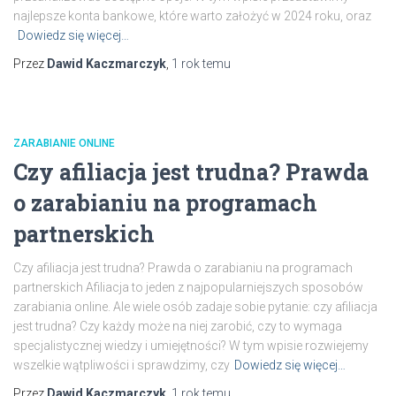
najlepsze konta bankowe, które warto założyć w 2024 roku, oraz
Dowiedz się więcej…
Przez
Dawid Kaczmarczyk
,
1 rok
temu
ZARABIANIE ONLINE
Czy afiliacja jest trudna? Prawda
o zarabianiu na programach
partnerskich
Czy afiliacja jest trudna? Prawda o zarabianiu na programach
partnerskich Afiliacja to jeden z najpopularniejszych sposobów
zarabiania online. Ale wiele osób zadaje sobie pytanie: czy afiliacja
jest trudna? Czy każdy może na niej zarobić, czy to wymaga
specjalistycznej wiedzy i umiejętności? W tym wpisie rozwiejemy
wszelkie wątpliwości i sprawdzimy, czy
Dowiedz się więcej…
Przez
Dawid Kaczmarczyk
,
1 rok
temu