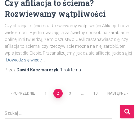
Czy afiliacja to ściema?
Rozwiewamy wątpliwości
Czy afiliacja to ściema? Rozwiewamy wątpliwości Afiliacja budzi
wiele emocji – jedni uważają ją za świetny sposób na zarabianie
online, inni twierdzą, że to oszustwo. Jeśli zastanawiasz się, czy
afiliacja to ściema, czy rzeczywiście można na niej zarobić, ten
wpis jest dla Ciebie. Przeanalizujemy, jak działa afiliacja, jakie są jej
Dowiedz się więcej…
Przez
Dawid Kaczmarczyk
,
1 rok
temu
Stronicowanie
POPRZEDNIE
1
2
3
…
10
NASTĘPNE
wpisów
S
Szukaj …
z
u
k
a