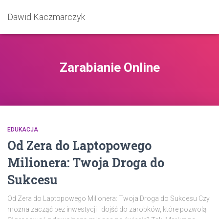
Dawid Kaczmarczyk
Zarabianie Online
EDUKACJA
Od Zera do Laptopowego
Milionera: Twoja Droga do
Sukcesu
Od Zera do Laptopowego Milionera: Twoja Droga do Sukcesu Czy
można zacząć bez inwestycji i dojść do zarobków, które pozwolą