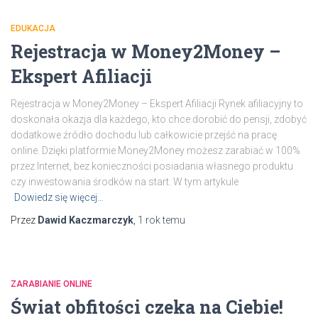
EDUKACJA
Rejestracja w Money2Money –
Ekspert Afiliacji
Rejestracja w Money2Money – Ekspert Afiliacji Rynek afiliacyjny to
doskonała okazja dla każdego, kto chce dorobić do pensji, zdobyć
dodatkowe źródło dochodu lub całkowicie przejść na pracę
online. Dzięki platformie Money2Money możesz zarabiać w 100%
przez Internet, bez konieczności posiadania własnego produktu
czy inwestowania środków na start. W tym artykule
Dowiedz się więcej…
Przez
Dawid Kaczmarczyk
,
1 rok
temu
ZARABIANIE ONLINE
Świat obfitości czeka na Ciebie!