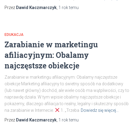
Przez
Dawid Kaczmarczyk
,
1 rok
temu
EDUKACJA
Zarabianie w marketingu
afiliacyjnym: Obalamy
najczęstsze obiekcje
Zarabianie w marketingu afiliacyjnym: Obalamy najczęstsze
obiekcje Marketing afiliacyjny to świetny sposób na dodatkowy
(lub nawet główny) dochód, ale wiele osób ma wątpliwości, czy to
naprawdę działa. W tym wpisie obalimy najczęstsze obiekcje i
pokażemy, dlaczego afiliacja to realny, legalny i skuteczny sposób
na zarabianie w Internecie.
1. „Trzeba
Dowiedz się więcej…
Przez
Dawid Kaczmarczyk
,
1 rok
temu