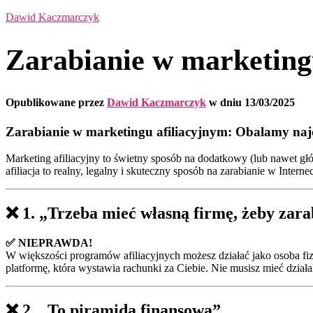
Dawid Kaczmarczyk
Zarabianie w marketingu
Opublikowane przez
Dawid Kaczmarczyk
w dniu
13/03/2025
Zarabianie w marketingu afiliacyjnym: Obalamy najc
Marketing afiliacyjny to świetny sposób na dodatkowy (lub nawet gł
afiliacja to realny, legalny i skuteczny sposób na zarabianie w Internec
❌
1. „Trzeba mieć własną firmę, żeby zara
✅ NIEPRAWDA!
W większości programów afiliacyjnych możesz działać jako osoba fi
platformę, która wystawia rachunki za Ciebie. Nie musisz mieć działa
❌
2. „To piramida finansowa”