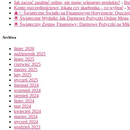
Jak zacząć zarabiać online, nie mając własnego produktu?
-
Biz
Konto oszczędnościowe, lokata czy skarbonka – co wybrać
-
M
🎄✨ Świąteczne Światło na Finansowym Horyzoncie: Oszczę
🌟 Świąteczne Wydatki: Jak Darmowe Pożyczki Online Mog
🌟 Świąteczny Zestaw Finansowy: Darmowe Pożyczki na Miko
Archiwa
lipiec 2026
październik 2025
lipiec 2025
czerwiec 2025
marzec 2025
luty 2025
styczeń 2025
listopad 2024
wrzesień 2024
sierpień 2024
lipiec 2024
maj 2024
kwiecień 2024
marzec 2024
styczeń 2024
grudzień 2023