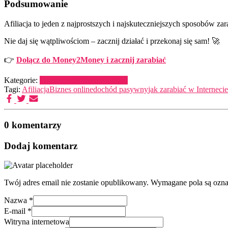
Podsumowanie
Afiliacja to jeden z najprostszych i najskuteczniejszych sposobów zar
Nie daj się wątpliwościom – zacznij działać i przekonaj się sam! 🚀
👉
Dołącz do Money2Money i zacznij zarabiać
Kategorie:
Edukacja
Zarabianie Online
Tagi:
Afiliacja
Biznes online
dochód pasywny
jak zarabiać w Internecie
0 komentarzy
Dodaj komentarz
Twój adres email nie zostanie opublikowany.
Wymagane pola są ozn
Nazwa
*
E-mail
*
Witryna internetowa