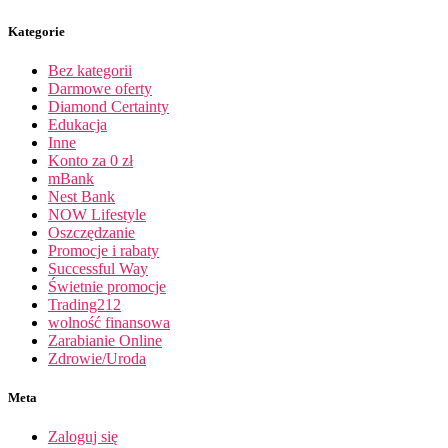
Kategorie
Bez kategorii
Darmowe oferty
Diamond Certainty
Edukacja
Inne
Konto za 0 zł
mBank
Nest Bank
NOW Lifestyle
Oszczędzanie
Promocje i rabaty
Successful Way
Świetnie promocje
Trading212
wolność finansowa
Zarabianie Online
Zdrowie/Uroda
Meta
Zaloguj się