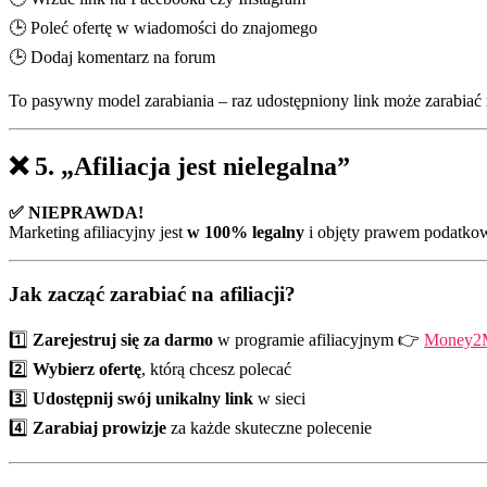
🕒 Poleć ofertę w wiadomości do znajomego
🕒 Dodaj komentarz na forum
To pasywny model zarabiania – raz udostępniony link może zarabiać
❌
5. „Afiliacja jest nielegalna”
✅ NIEPRAWDA!
Marketing afiliacyjny jest
w 100% legalny
i objęty prawem podatkowy
Jak zacząć zarabiać na afiliacji?
1️⃣
Zarejestruj się za darmo
w programie afiliacyjnym 👉
Money2
2️⃣
Wybierz ofertę
, którą chcesz polecać
3️⃣
Udostępnij swój unikalny link
w sieci
4️⃣
Zarabiaj prowizje
za każde skuteczne polecenie