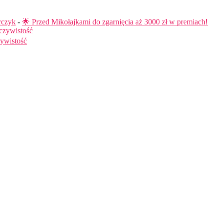
rczyk
-
🌟 Przed Mikołajkami do zgarnięcia aż 3000 zł w premiach!
czywistość
ywistość