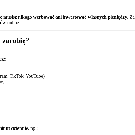
e musisz nikogo werbować ani inwestować własnych pieniędzy
. Za
ów online.
e zarobię”
esz:
h
gram, TikTok, YouTube)
zny
minut dziennie
, np.: