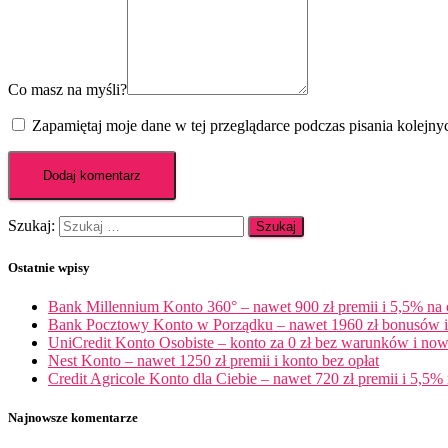
Co masz na myśli?
Zapamiętaj moje dane w tej przeglądarce podczas pisania kolejny
Szukaj:
Ostatnie wpisy
Bank Millennium Konto 360° – nawet 900 zł premii i 5,5% na
Bank Pocztowy Konto w Porządku – nawet 1960 zł bonusów i 
UniCredit Konto Osobiste – konto za 0 zł bez warunków i now
Nest Konto – nawet 1250 zł premii i konto bez opłat
Credit Agricole Konto dla Ciebie – nawet 720 zł premii i 5,5% 
Najnowsze komentarze