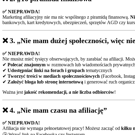
✅ NIEPRAWDA!
Marketing afiliacyjny nie ma nic wspólnego z piramidą finansową.
Ni
bankowych, kart kredytowych, ubezpieczeń, sprzętów AGD czy kurs
❌
3. „Nie mam dużej społeczności, więc ni
✅ NIEPRAWDA!
Nie musisz mieć tysięcy obserwujących, by zarabiać na afiliacji. Moż
✔
Polecać znajomym
w rozmowach lub wiadomościach prywatnyc
✔
Udostępniać linki na forach i grupach
tematycznych
✔
Tworzyć treści w mediach społecznościowych
(Facebook, Insta
✔
Założyć bloga lub stronę internetową
i generować ruch organic
Ważna jest
jakość rekomendacji, a nie liczba odbiorców
!
❌
4. „Nie mam czasu na afiliację”
✅ NIEPRAWDA!
Afiliacja nie wymaga pełnoetatowej pracy! Możesz zacząć od
kilku 
🕒 Wrzuć link na Facebooka czy Instagram