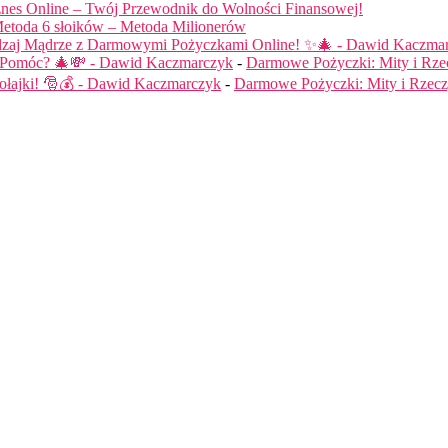
nes Online – Twój Przewodnik do Wolności Finansowej!
etoda 6 słoików – Metoda Milionerów
dzaj Mądrze z Darmowymi Pożyczkami Online! ✨🎄 - Dawid Kaczma
ą Pomóc? 🎄💸 - Dawid Kaczmarczyk
-
Darmowe Pożyczki: Mity i Rze
łajki! 🎅💰 - Dawid Kaczmarczyk
-
Darmowe Pożyczki: Mity i Rzecz