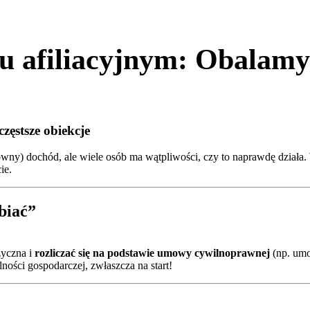
 afiliacyjnym: Obalamy 
zęstsze obiekcje
ówny) dochód, ale wiele osób ma wątpliwości, czy to naprawdę działa
ie.
biać”
zyczna i
rozliczać się na podstawie umowy cywilnoprawnej
(np. umo
lności gospodarczej, zwłaszcza na start!