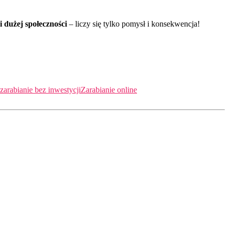
i dużej społeczności
– liczy się tylko pomysł i konsekwencja!
zarabianie bez inwestycji
Zarabianie online