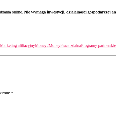
abiania online.
Nie wymaga inwestycji, działalności gospodarczej an
Marketing afiliacyjny
Money2Money
Praca zdalna
Programy partnerskie
aczone
*