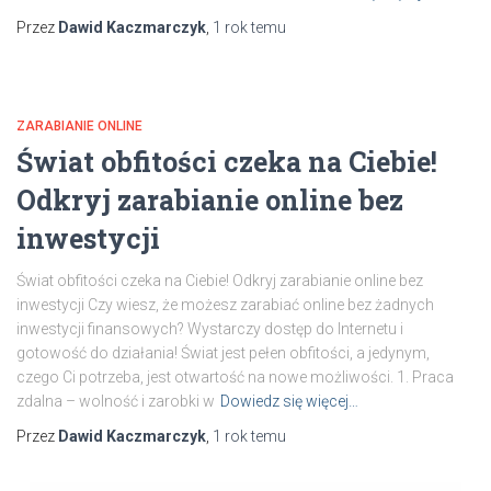
Przez
Dawid Kaczmarczyk
,
1 rok
temu
ZARABIANIE ONLINE
Świat obfitości czeka na Ciebie!
Odkryj zarabianie online bez
inwestycji
Świat obfitości czeka na Ciebie! Odkryj zarabianie online bez
inwestycji Czy wiesz, że możesz zarabiać online bez żadnych
inwestycji finansowych? Wystarczy dostęp do Internetu i
gotowość do działania! Świat jest pełen obfitości, a jedynym,
czego Ci potrzeba, jest otwartość na nowe możliwości. 1. Praca
zdalna – wolność i zarobki w
Dowiedz się więcej…
Przez
Dawid Kaczmarczyk
,
1 rok
temu