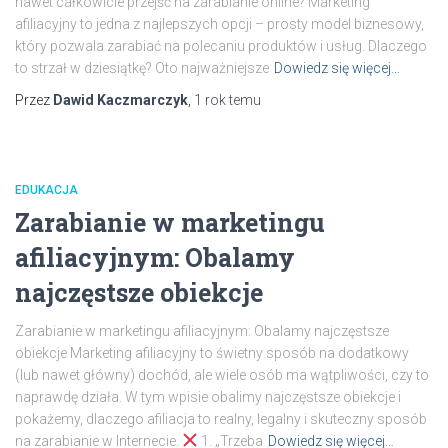
nawet całkowicie przejść na zarabianie online? Marketing
afiliacyjny to jedna z najlepszych opcji – prosty model biznesowy,
który pozwala zarabiać na polecaniu produktów i usług. Dlaczego
to strzał w dziesiątkę? Oto najważniejsze
Dowiedz się więcej…
Przez
Dawid Kaczmarczyk
,
1 rok
temu
EDUKACJA
Zarabianie w marketingu
afiliacyjnym: Obalamy
najczęstsze obiekcje
Zarabianie w marketingu afiliacyjnym: Obalamy najczęstsze
obiekcje Marketing afiliacyjny to świetny sposób na dodatkowy
(lub nawet główny) dochód, ale wiele osób ma wątpliwości, czy to
naprawdę działa. W tym wpisie obalimy najczęstsze obiekcje i
pokażemy, dlaczego afiliacja to realny, legalny i skuteczny sposób
na zarabianie w Internecie.
1. „Trzeba
Dowiedz się więcej…