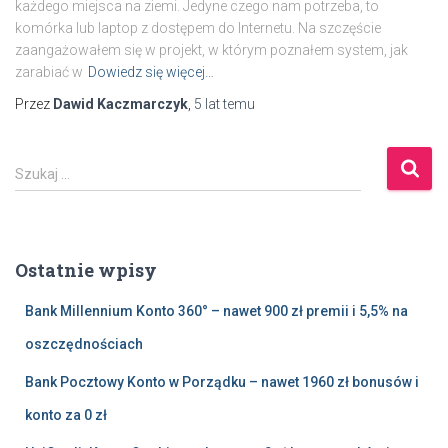
każdego miejsca na ziemi. Jedyne czego nam potrzeba, to
komórka lub laptop z dostępem do Internetu. Na szczęście
zaangażowałem się w projekt, w którym poznałem system, jak
zarabiać w
Dowiedz się więcej…
Przez
Dawid Kaczmarczyk
,
5 lat
temu
S
Szukaj …
z
u
k
a
Ostatnie wpisy
j
:
Bank Millennium Konto 360° – nawet 900 zł premii i 5,5% na
oszczędnościach
Bank Pocztowy Konto w Porządku – nawet 1960 zł bonusów i
konto za 0 zł