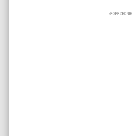
Stronicowanie
POPRZEDNIE
wpisów