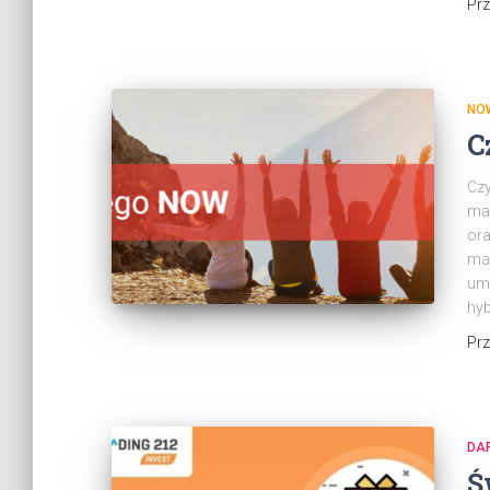
Pr
NOW
C
Czy
mar
ora
mar
umi
hyb
Pr
DA
Ś