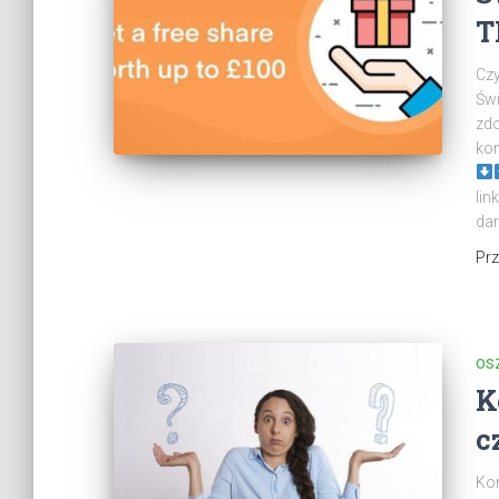
T
Czy
Św
zd
kon
lin
dar
Pr
OS
K
c
Kon