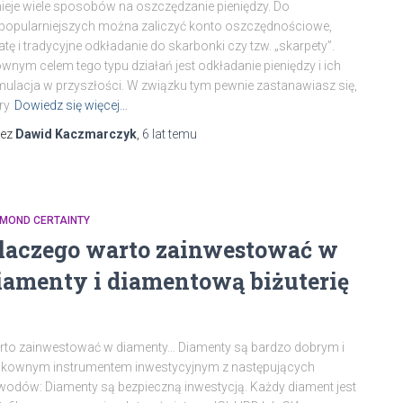
nieje wiele sposobów na oszczędzanie pieniędzy. Do
popularniejszych można zaliczyć konto oszczędnościowe,
atę i tradycyjne odkładanie do skarbonki czy tzw. „skarpety”.
wnym celem tego typu działań jest odkładanie pieniędzy i ich
ulacja w przyszłości. W związku tym pewnie zastanawiasz się,
ry
Dowiedz się więcej…
zez
Dawid Kaczmarczyk
,
6 lat
temu
AMOND CERTAINTY
laczego warto zainwestować w
iamenty i diamentową biżuterię
to zainwestować w diamenty… Diamenty są bardzo dobrym i
skownym instrumentem inwestycyjnym z następujących
odów: Diamenty są bezpieczną inwestycją. Każdy diament jest