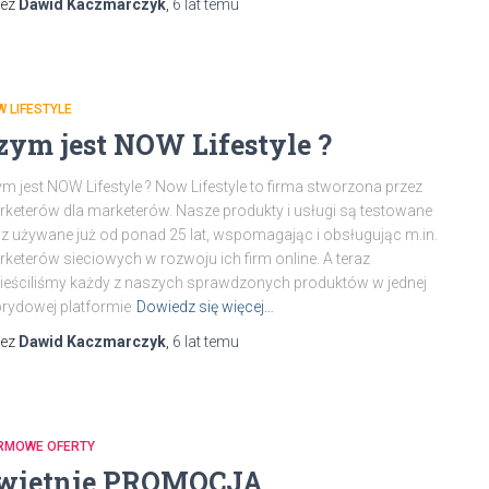
zez
Dawid Kaczmarczyk
,
6 lat
temu
 LIFESTYLE
zym jest NOW Lifestyle ?
m jest NOW Lifestyle ? Now Lifestyle to firma stworzona przez
keterów dla marketerów. Nasze produkty i usługi są testowane
z używane już od ponad 25 lat, wspomagając i obsługując m.in.
keterów sieciowych w rozwoju ich firm online. A teraz
eściliśmy każdy z naszych sprawdzonych produktów w jednej
rydowej platformie
Dowiedz się więcej…
zez
Dawid Kaczmarczyk
,
6 lat
temu
RMOWE OFERTY
wietnie PROMOCJA