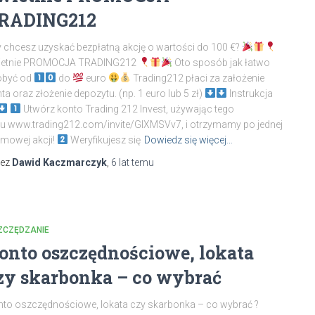
RADING212
 chcesz uzyskać bezpłatną akcję o wartości do 100 €?
ietnie PROMOCJA TRADING212
Oto sposób jak łatwo
obyć od
do
euro
Trading212 płaci za założenie
ta oraz złożenie depozytu. (np. 1 euro lub 5 zł)
Instrukcja
Utwórz konto Trading 212 Invest, używając tego
ku www.trading212.com/invite/GIXMSVv7, i otrzymamy po jednej
mowej akcji!
Weryfikujesz się
Dowiedz się więcej…
zez
Dawid Kaczmarczyk
,
6 lat
temu
ZCZĘDZANIE
onto oszczędnościowe, lokata
zy skarbonka – co wybrać
to oszczędnościowe, lokata czy skarbonka – co wybrać ?