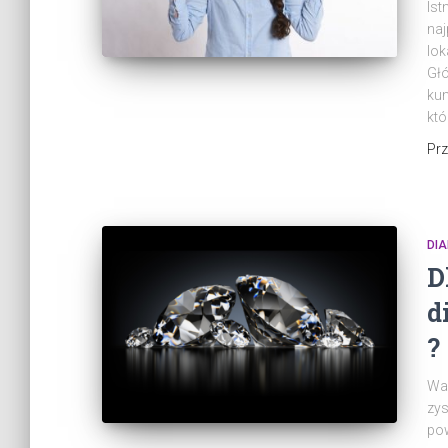
Ist
naj
lok
Głó
kum
któ
Pr
DI
D
d
?
War
zy
pow