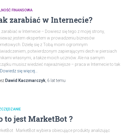
LNOŚĆ FINANSOWA
ak zarabiać w Internecie?
 zarabiać w Internecie – Dowiesz się tego z mojej strony,
nieważ jestem ekspertem w prowadzeniu biznesów
ernetowych. Dzielę się z Tobą moim ogromnym
wiadczeniem, potwierdzonym zapierającymi dech w piersiach
ikami własnymi, a także moich uczniów. Ale na samym
zątku musisz wiedzieć najważniejsze – praca w Internecie to tak
Dowiedz się więcej…
zez
Dawid Kaczmarczyk
,
6 lat
temu
ZCZĘDZANIE
o to jest MarketBot ?
ketBot MarketBot wybiera obiecujące produkty analizując