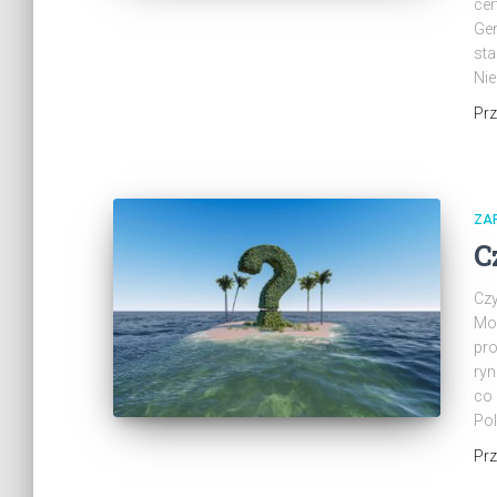
cer
Gem
sta
Nie
Pr
ZAR
C
Czy
Mo
pro
ryn
co 
Pol
Pr