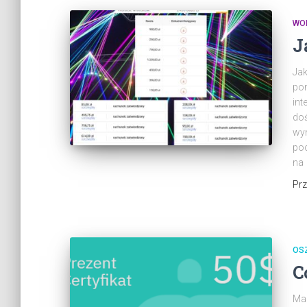
WO
J
Jak
po
int
doś
wyn
poc
na
Pr
OS
C
Mar