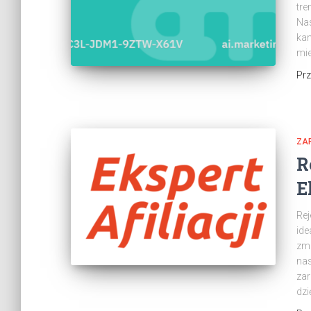
tre
Nas
kam
mie
Pr
ZAR
R
E
Rej
ide
zmi
nas
zar
dzi