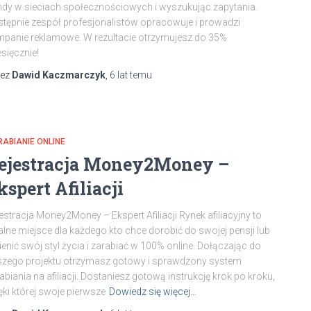
ndy w sieciach społecznościowych i wyszukując zapytania.
tępnie zespół profesjonalistów opracowuje i prowadzi
panie reklamowe. W rezultacie otrzymujesz do 35%
sięcznie!
zez
Dawid Kaczmarczyk
,
6 lat
temu
ABIANIE ONLINE
ejestracja Money2Money –
kspert Afiliacji
estracja Money2Money – Ekspert Afiliacji Rynek afiliacyjny to
alne miejsce dla każdego kto chce dorobić do swojej pensji lub
enić swój styl życia i zarabiać w 100% online. Dołączając do
zego projektu otrzymasz gotowy i sprawdzony system
abiania na afiliacji. Dostaniesz gotową instrukcję krok po kroku,
ęki której swoje pierwsze
Dowiedz się więcej…