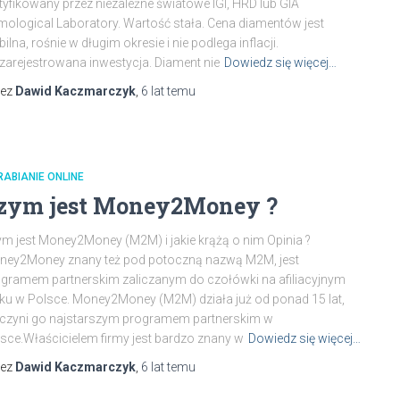
tyfikowany przez niezależne światowe IGI, HRD lub GIA
ological Laboratory. Wartość stała. Cena diamentów jest
bilna, rośnie w długim okresie i nie podlega inflacji.
zarejestrowana inwestycja. Diament nie
Dowiedz się więcej…
zez
Dawid Kaczmarczyk
,
6 lat
temu
ABIANIE ONLINE
zym jest Money2Money ?
m jest Money2Money (M2M) i jakie krążą o nim Opinia ?
ney2Money znany też pod potoczną nazwą M2M, jest
gramem partnerskim zaliczanym do czołówki na afiliacyjnym
ku w Polsce. Money2Money (M2M) działa już od ponad 15 lat,
czyni go najstarszym programem partnerskim w
sce.Właścicielem firmy jest bardzo znany w
Dowiedz się więcej…
zez
Dawid Kaczmarczyk
,
6 lat
temu