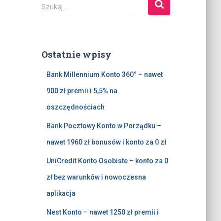
S
Szukaj …
z
u
k
a
Ostatnie wpisy
j
:
Bank Millennium Konto 360° – nawet
900 zł premii i 5,5% na
oszczędnościach
Bank Pocztowy Konto w Porządku –
nawet 1960 zł bonusów i konto za 0 zł
UniCredit Konto Osobiste – konto za 0
zł bez warunków i nowoczesna
aplikacja
Nest Konto – nawet 1250 zł premii i