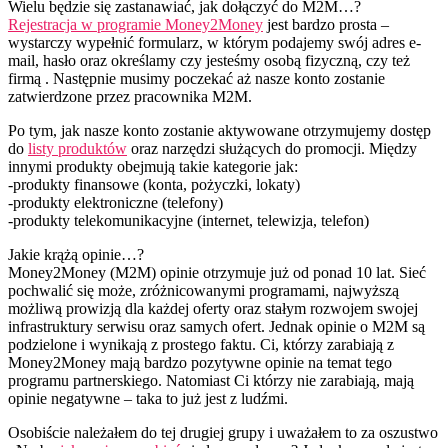
Wielu będzie się zastanawiać, jak dołączyć do M2M…?
Rejestracja w programie Money2Money
jest bardzo prosta –
wystarczy wypełnić formularz, w którym podajemy swój adres e-
mail, hasło oraz określamy czy jesteśmy osobą fizyczną, czy też
firmą . Następnie musimy poczekać aż nasze konto zostanie
zatwierdzone przez pracownika M2M.
Po tym, jak nasze konto zostanie aktywowane otrzymujemy dostęp
do
listy produktów
oraz narzędzi służących do promocji. Między
innymi produkty obejmują takie kategorie jak:
-produkty finansowe (konta, pożyczki, lokaty)
-produkty elektroniczne (telefony)
-produkty telekomunikacyjne (internet, telewizja, telefon)
Jakie krążą opinie…?
Money2Money (M2M) opinie otrzymuje już od ponad 10 lat. Sieć
pochwalić się może, zróżnicowanymi programami, najwyższą
możliwą prowizją dla każdej oferty oraz stałym rozwojem swojej
infrastruktury serwisu oraz samych ofert. Jednak opinie o M2M są
podzielone i wynikają z prostego faktu. Ci, którzy zarabiają z
Money2Money mają bardzo pozytywne opinie na temat tego
programu partnerskiego. Natomiast Ci którzy nie zarabiają, mają
opinie negatywne – taka to już jest z ludźmi.
Osobiście należałem do tej drugiej grupy i uważałem to za oszustwo