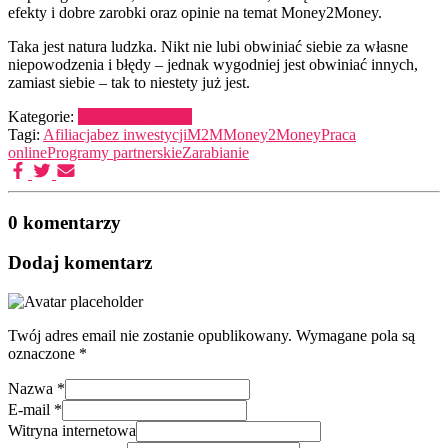
efekty i dobre zarobki oraz opinie na temat Money2Money.
Taka jest natura ludzka. Nikt nie lubi obwiniać siebie za własne
niepowodzenia i błędy – jednak wygodniej jest obwiniać innych,
zamiast siebie – tak to niestety już jest.
Kategorie:
Zarabianie Online
Tagi:
Afiliacja
bez inwestycji
M2M
Money2Money
Praca
online
Programy partnerskie
Zarabianie
0 komentarzy
Dodaj komentarz
Twój adres email nie zostanie opublikowany.
Wymagane pola są
oznaczone
*
Nazwa
*
E-mail
*
Witryna internetowa