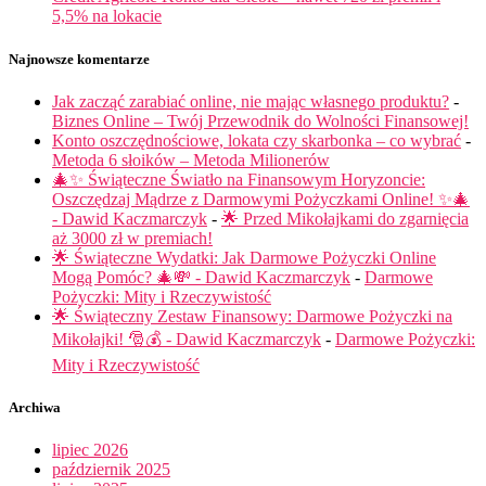
5,5% na lokacie
Najnowsze komentarze
Jak zacząć zarabiać online, nie mając własnego produktu?
-
Biznes Online – Twój Przewodnik do Wolności Finansowej!
Konto oszczędnościowe, lokata czy skarbonka – co wybrać
-
Metoda 6 słoików – Metoda Milionerów
🎄✨ Świąteczne Światło na Finansowym Horyzoncie:
Oszczędzaj Mądrze z Darmowymi Pożyczkami Online! ✨🎄
- Dawid Kaczmarczyk
-
🌟 Przed Mikołajkami do zgarnięcia
aż 3000 zł w premiach!
🌟 Świąteczne Wydatki: Jak Darmowe Pożyczki Online
Mogą Pomóc? 🎄💸 - Dawid Kaczmarczyk
-
Darmowe
Pożyczki: Mity i Rzeczywistość
🌟 Świąteczny Zestaw Finansowy: Darmowe Pożyczki na
Mikołajki! 🎅💰 - Dawid Kaczmarczyk
-
Darmowe Pożyczki:
Mity i Rzeczywistość
Archiwa
lipiec 2026
październik 2025