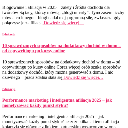
Blogowanie i afiliacja w 2025 – zalety i źródła dochodu dla
twórców Są tacy, którzy mówią: „blogi umarły”. Tymczasem liczby
mówią co innego – blogi nadal mają ogromną siłę, zwłaszcza gdy
połączysz je z afiliacją
Dowiedz się więcej…
Edukacja
10 sprawdzonych sposobów na dodatkowy dochód w domu –
od copywritingu po kursy online
10 sprawdzonych sposobów na dodatkowy dochód w domu – od
copywritingu po kursy online Coraz więcej osób szuka sposobów
na dodatkowy dochód, który można generować z domu. I nic
dziwnego – praca zdalna stała się
Dowiedz się więcej…
Edukacja
Performance marketing i inteligentna afiliacja 2025 – jak
monetyzować każdy punkt styku?
Performance marketing i inteligentna afiliacja 2025 – jak
monetyzować każdy punkt styku? Jeszcze kilka lat temu afiliacja
kojarzyła się głównie z linkiem partnerskim wrzuconym w opis