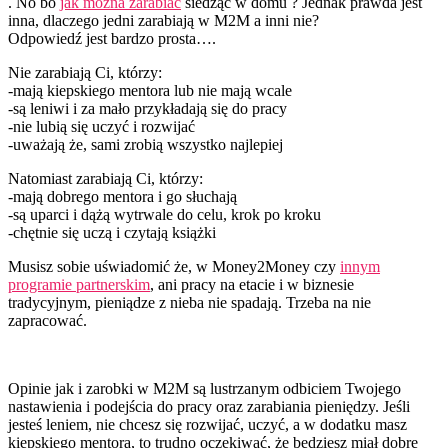
. No bo
jak można zarabiać
siedząc w domu ? Jednak prawda jest
inna, dlaczego jedni zarabiają w M2M a inni nie?
Odpowiedź jest bardzo prosta….
Nie zarabiają Ci, którzy:
-mają kiepskiego mentora lub nie mają wcale
-są leniwi i za mało przykładają się do pracy
-nie lubią się uczyć i rozwijać
-uważają że, sami zrobią wszystko najlepiej
Natomiast zarabiają Ci, którzy:
-mają dobrego mentora i go słuchają
-są uparci i dążą wytrwale do celu, krok po kroku
-chętnie się uczą i czytają książki
Musisz sobie uświadomić że, w Money2Money czy
innym
programie partnerskim
, ani pracy na etacie i w biznesie
tradycyjnym, pieniądze z nieba nie spadają. Trzeba na nie
zapracować.
Opinie jak i zarobki w M2M są lustrzanym odbiciem Twojego
nastawienia i podejścia do pracy oraz zarabiania pieniędzy. Jeśli
jesteś leniem, nie chcesz się rozwijać, uczyć, a w dodatku masz
kiepskiego mentora, to trudno oczekiwać, że będziesz miał dobre