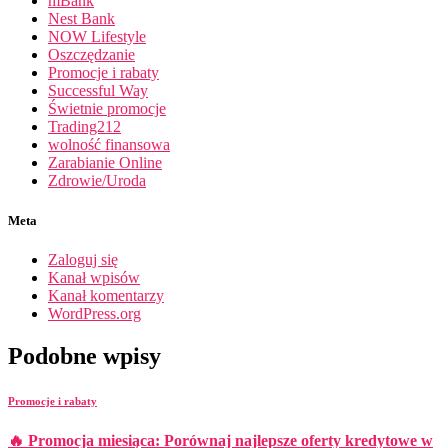
mBank
Nest Bank
NOW Lifestyle
Oszczędzanie
Promocje i rabaty
Successful Way
Świetnie promocje
Trading212
wolność finansowa
Zarabianie Online
Zdrowie/Uroda
Meta
Zaloguj się
Kanał wpisów
Kanał komentarzy
WordPress.org
Podobne wpisy
Promocje i rabaty
🔥 Promocja miesiąca: Porównaj najlepsze oferty kredytowe w