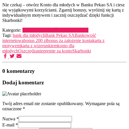
Nie czekaj – otwórz Konto dla młodych w Banku Pekao SA i ciesz
się wyjątkowymi korzyściami. Zgarnij bonusy, wyróżnij się kartą z
indywidualnym motywem i zacznij oszczędzać dzięki funkcji
Skarbonki!
Kategorie:
Promocje i rabaty
Świetnie promocje
Tagi:
bank dla młodych
Bank Pekao SA
Bankowość
internetowa
bonus 200 zł
bonus za założenie konta
karta z
motywem
karta z wizerunkiem
konto dla
młodych
Oszczędzanie
premie za konto
Skarbonki
0 komentarzy
Dodaj komentarz
Twój adres email nie zostanie opublikowany.
Wymagane pola są
oznaczone
*
Nazwa
*
E-mail
*