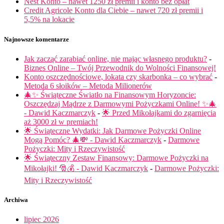
Nest Konto – nawet 1250 zł premii i konto bez opłat
Credit Agricole Konto dla Ciebie – nawet 720 zł premii i
5,5% na lokacie
Najnowsze komentarze
Jak zacząć zarabiać online, nie mając własnego produktu?
-
Biznes Online – Twój Przewodnik do Wolności Finansowej!
Konto oszczędnościowe, lokata czy skarbonka – co wybrać
-
Metoda 6 słoików – Metoda Milionerów
🎄✨ Świąteczne Światło na Finansowym Horyzoncie:
Oszczędzaj Mądrze z Darmowymi Pożyczkami Online! ✨🎄
- Dawid Kaczmarczyk
-
🌟 Przed Mikołajkami do zgarnięcia
aż 3000 zł w premiach!
🌟 Świąteczne Wydatki: Jak Darmowe Pożyczki Online
Mogą Pomóc? 🎄💸 - Dawid Kaczmarczyk
-
Darmowe
Pożyczki: Mity i Rzeczywistość
🌟 Świąteczny Zestaw Finansowy: Darmowe Pożyczki na
Mikołajki! 🎅💰 - Dawid Kaczmarczyk
-
Darmowe Pożyczki:
Mity i Rzeczywistość
Archiwa
lipiec 2026