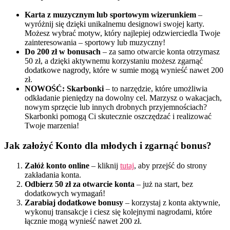
Karta z muzycznym lub sportowym wizerunkiem
–
wyróżnij się dzięki unikalnemu designowi swojej karty.
Możesz wybrać motyw, który najlepiej odzwierciedla Twoje
zainteresowania – sportowy lub muzyczny!
Do 200 zł w bonusach
– za samo otwarcie konta otrzymasz
50 zł, a dzięki aktywnemu korzystaniu możesz zgarnąć
dodatkowe nagrody, które w sumie mogą wynieść nawet 200
zł.
NOWOŚĆ: Skarbonki
– to narzędzie, które umożliwia
odkładanie pieniędzy na dowolny cel. Marzysz o wakacjach,
nowym sprzęcie lub innych drobnych przyjemnościach?
Skarbonki pomogą Ci skutecznie oszczędzać i realizować
Twoje marzenia!
Jak założyć Konto dla młodych i zgarnąć bonus?
Załóż konto online
– kliknij
tutaj
, aby przejść do strony
zakładania konta.
Odbierz 50 zł za otwarcie konta
– już na start, bez
dodatkowych wymagań!
Zarabiaj dodatkowe bonusy
– korzystaj z konta aktywnie,
wykonuj transakcje i ciesz się kolejnymi nagrodami, które
łącznie mogą wynieść nawet 200 zł.