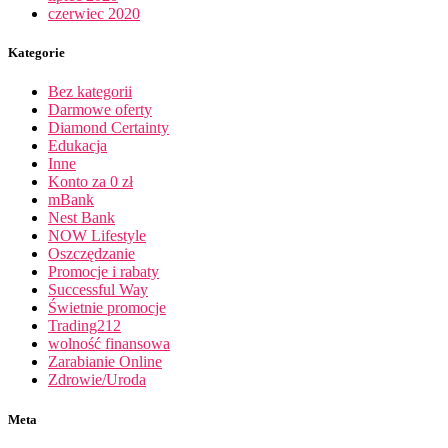
czerwiec 2020
Kategorie
Bez kategorii
Darmowe oferty
Diamond Certainty
Edukacja
Inne
Konto za 0 zł
mBank
Nest Bank
NOW Lifestyle
Oszczędzanie
Promocje i rabaty
Successful Way
Świetnie promocje
Trading212
wolność finansowa
Zarabianie Online
Zdrowie/Uroda
Meta