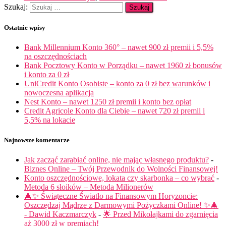
Szukaj:
Ostatnie wpisy
Bank Millennium Konto 360° – nawet 900 zł premii i 5,5%
na oszczędnościach
Bank Pocztowy Konto w Porządku – nawet 1960 zł bonusów
i konto za 0 zł
UniCredit Konto Osobiste – konto za 0 zł bez warunków i
nowoczesna aplikacja
Nest Konto – nawet 1250 zł premii i konto bez opłat
Credit Agricole Konto dla Ciebie – nawet 720 zł premii i
5,5% na lokacie
Najnowsze komentarze
Jak zacząć zarabiać online, nie mając własnego produktu?
-
Biznes Online – Twój Przewodnik do Wolności Finansowej!
Konto oszczędnościowe, lokata czy skarbonka – co wybrać
-
Metoda 6 słoików – Metoda Milionerów
🎄✨ Świąteczne Światło na Finansowym Horyzoncie:
Oszczędzaj Mądrze z Darmowymi Pożyczkami Online! ✨🎄
- Dawid Kaczmarczyk
-
🌟 Przed Mikołajkami do zgarnięcia
aż 3000 zł w premiach!