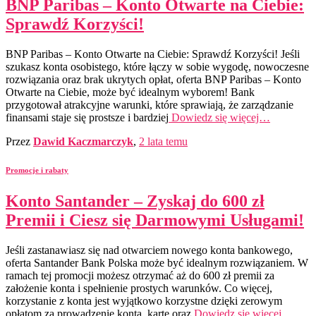
BNP Paribas – Konto Otwarte na Ciebie:
Sprawdź Korzyści!
BNP Paribas – Konto Otwarte na Ciebie: Sprawdź Korzyści! Jeśli
szukasz konta osobistego, które łączy w sobie wygodę, nowoczesne
rozwiązania oraz brak ukrytych opłat, oferta BNP Paribas – Konto
Otwarte na Ciebie, może być idealnym wyborem! Bank
przygotował atrakcyjne warunki, które sprawiają, że zarządzanie
finansami staje się prostsze i bardziej
Dowiedz się więcej…
Przez
Dawid Kaczmarczyk
,
2 lata
temu
Promocje i rabaty
Konto Santander – Zyskaj do 600 zł
Premii i Ciesz się Darmowymi Usługami!
Jeśli zastanawiasz się nad otwarciem nowego konta bankowego,
oferta Santander Bank Polska może być idealnym rozwiązaniem. W
ramach tej promocji możesz otrzymać aż do 600 zł premii za
założenie konta i spełnienie prostych warunków. Co więcej,
korzystanie z konta jest wyjątkowo korzystne dzięki zerowym
opłatom za prowadzenie konta, kartę oraz
Dowiedz się więcej…