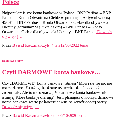
Polsce
Najpopularniejsze konta bankowe w Polsce BNP Paribas – BNP
Paribas – Konto Otwarte na Ciebie w promocji „Aktywni wiosną
450zł” – BNP Paribas – Konto Otwarte na Ciebie dla obywatela
Ukrainy (formularz w j. ukraińskim) – BNP Paribas – Konto
Otwarte na Ciebie dla obywatela Ukrainy – BNP Paribas
Dowiedz
się więcej…
Przez
Dawid Kaczmarczyk
,
4 lata
12/05/2022
temu
Darmowe oferty
Czyli DARMOWE konta bankowe…
Czy „DARMOWE” konta bankowe, istnieją? Mówi się, że nic nie
ma za darmo. Za usługi bankowe też trzeba płacić, to zupełnie
zrozumiałe. Ale to nie oznacza, że darmowe konta bankowe nie
istnieją. Które banki je oferują? Jeśli planujesz otworzyć darmowe
konto bankowe warto poświęcić chwilę na wybór dobrej oferty
Dowiedz się więcej…
Przez
Dawid Kaczmarczyk
,
6 lat
06/10/2020
temu