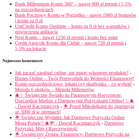
Bank Millennium Konto 360° – nawet 900 zł premii i 5,5%
na oszczędnościach
Bank Pocztowy Konto w Porządku – nawet 1960 zł bonusów
i konto za 0 zł
UniCredit Konto Osobiste – konto za 0 zł bez warunków i
nowoczesna aplikacja
Nest Konto – nawet 1250 zł premii i konto bez opłat
Credit Agricole Konto dla Ciebie – nawet 720 zł premii i
5,5% na lokacie
Najnowsze komentarze
Jak zacząć zarabiać online, nie mając własnego produktu?
-
Biznes Online – Twój Przewodnik do Wolności Finansowej!
Konto oszczędnościowe, lokata czy skarbonka – co wybrać
-
Metoda 6 słoików – Metoda Milionerów
🎄✨ Świąteczne Światło na Finansowym Horyzoncie:
Oszczędzaj Mądrze z Darmowymi Pożyczkami Online! ✨🎄
- Dawid Kaczmarczyk
-
🌟 Przed Mikołajkami do zgarnięcia
aż 3000 zł w premiach!
🌟 Świąteczne Wydatki: Jak Darmowe Pożyczki Online
Mogą Pomóc? 🎄💸 - Dawid Kaczmarczyk
-
Darmowe
Pożyczki: Mity i Rzeczywistość
🌟 Świąteczny Zestaw Finansowy: Darmowe Pożyczki na