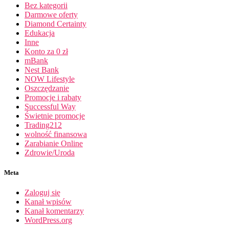
Bez kategorii
Darmowe oferty
Diamond Certainty
Edukacja
Inne
Konto za 0 zł
mBank
Nest Bank
NOW Lifestyle
Oszczędzanie
Promocje i rabaty
Successful Way
Świetnie promocje
Trading212
wolność finansowa
Zarabianie Online
Zdrowie/Uroda
Meta
Zaloguj się
Kanał wpisów
Kanał komentarzy
WordPress.org