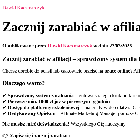
Dawid Kaczmarczyk
Zacznij zarabiać w afil
Opublikowane przez
Dawid Kaczmarczyk
w dniu
27/03/2025
Zacznij zarabiać w afiliacji – sprawdzony system dla
Chcesz dorobić do pensji lub całkowicie przejść na
pracę online
? Af
Dlaczego warto?
✔
Sprawdzony system zarabiania
– gotowa strategia krok po krok
✔
Pierwsze min. 1000 zł już w pierwszym tygodniu
✔
Dostęp do platformy szkoleniowej
– materiały wideo ułatwią Ci s
✔
Dedykowany Opiekun
– Affiliate Marketing Manager pomoże Ci
Nie musisz mieć doświadczenia!
Wszystkiego Cię nauczymy.
👉
Zapisz się i zacznij zarabiać: