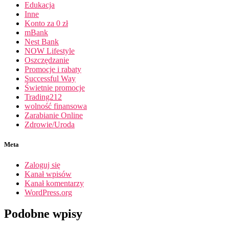
Edukacja
Inne
Konto za 0 zł
mBank
Nest Bank
NOW Lifestyle
Oszczędzanie
Promocje i rabaty
Successful Way
Świetnie promocje
Trading212
wolność finansowa
Zarabianie Online
Zdrowie/Uroda
Meta
Zaloguj się
Kanał wpisów
Kanał komentarzy
WordPress.org
Podobne wpisy