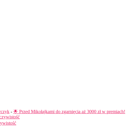
rczyk
-
🌟 Przed Mikołajkami do zgarnięcia aż 3000 zł w premiach!
czywistość
ywistość