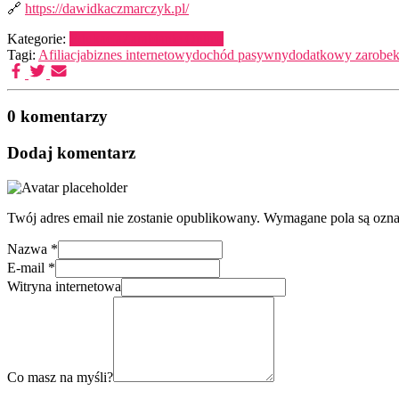
🔗
https://dawidkaczmarczyk.pl/
Kategorie:
Edukacja
Zarabianie Online
Tagi:
Afiliacja
biznes internetowy
dochód pasywny
dodatkowy zarobe
0 komentarzy
Dodaj komentarz
Twój adres email nie zostanie opublikowany.
Wymagane pola są ozn
Nazwa
*
E-mail
*
Witryna internetowa
Co masz na myśli?