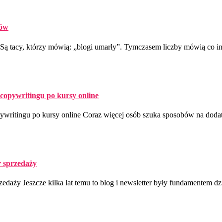
ców
 Są tacy, którzy mówią: „blogi umarły”. Tymczasem liczby mówią co in
opywritingu po kursy online
ritingu po kursy online Coraz więcej osób szuka sposobów na doda
r sprzedaży
zedaży Jeszcze kilka lat temu to blog i newsletter były fundamentem d