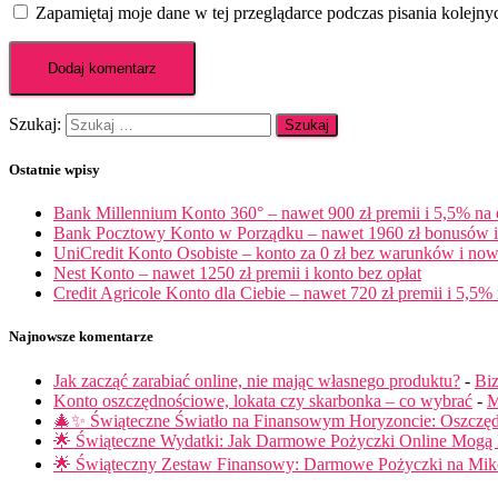
Zapamiętaj moje dane w tej przeglądarce podczas pisania kolejny
Szukaj:
Ostatnie wpisy
Bank Millennium Konto 360° – nawet 900 zł premii i 5,5% na
Bank Pocztowy Konto w Porządku – nawet 1960 zł bonusów i 
UniCredit Konto Osobiste – konto za 0 zł bez warunków i now
Nest Konto – nawet 1250 zł premii i konto bez opłat
Credit Agricole Konto dla Ciebie – nawet 720 zł premii i 5,5% 
Najnowsze komentarze
Jak zacząć zarabiać online, nie mając własnego produktu?
-
Biz
Konto oszczędnościowe, lokata czy skarbonka – co wybrać
-
M
🎄✨ Świąteczne Światło na Finansowym Horyzoncie: Oszczę
🌟 Świąteczne Wydatki: Jak Darmowe Pożyczki Online Mog
🌟 Świąteczny Zestaw Finansowy: Darmowe Pożyczki na Miko