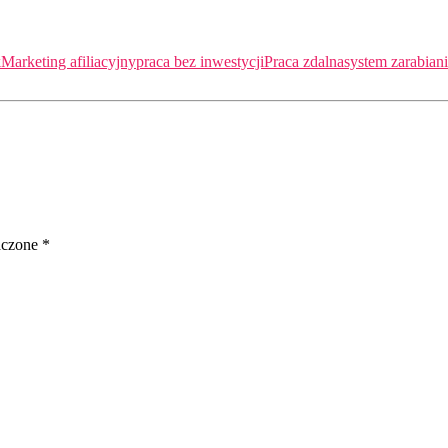
k
Marketing afiliacyjny
praca bez inwestycji
Praca zdalna
system zarabian
aczone
*