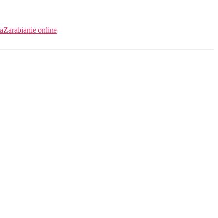
ia
Zarabianie online